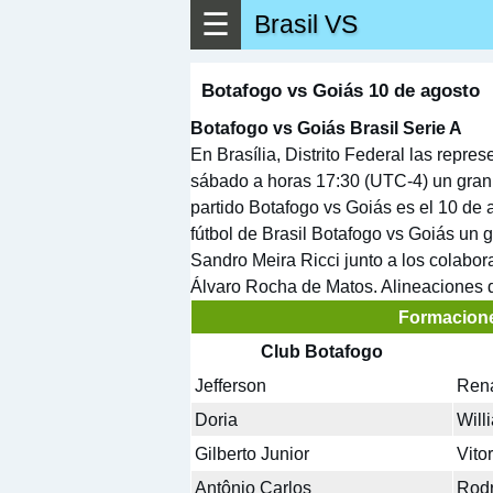
☰
Brasil VS
Botafogo vs Goiás 10 de agosto
Botafogo vs Goiás Brasil Serie A
En Brasília, Distrito Federal las repr
sábado a horas 17:30 (UTC-4) un gran 
partido Botafogo vs Goiás es el 10 de
fútbol de Brasil Botafogo vs Goiás un gr
Sandro Meira Ricci junto a los colab
Álvaro Rocha de Matos. Alineaciones
Formacion
Club Botafogo
Jefferson
Ren
Doria
Will
Gilberto Junior
Vitor
Antônio Carlos
Rodr