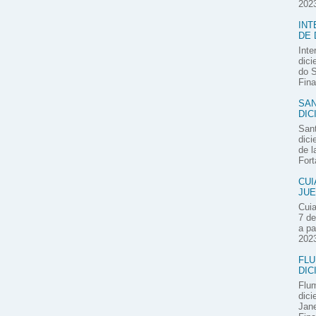
2023
INT
DE 
Inte
dici
do S
Fina
SAN
DIC
Sant
dici
de l
Fort
CUI
JUE
Cuia
7 de
a pa
2023
FLU
DIC
Flum
dici
Jane