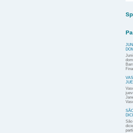
Sp
Pa
JUN
DOM
Juni
domi
Barr
Fina
VAS
JUE
Vas
juev
Jane
Vasc
SÃO
DIC
São 
dici
part