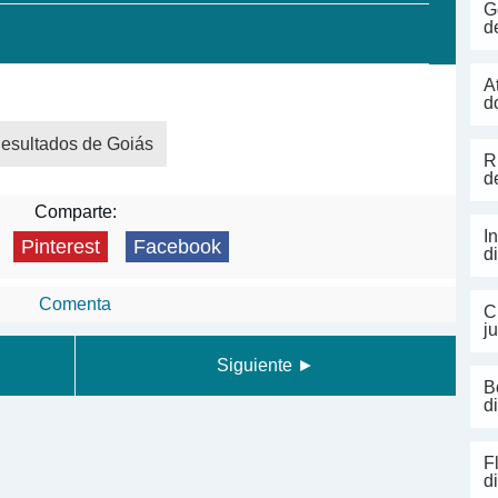
G
d
A
d
esultados de Goiás
R
d
Comparte:
I
Pinterest
Facebook
d
Comenta
C
j
Siguiente ►
B
d
F
d