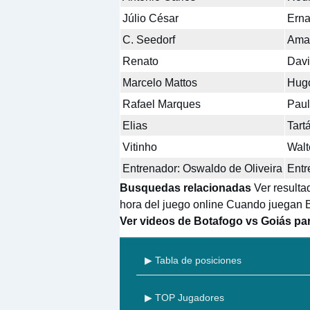
Júlio César
Ern
C. Seedorf
Ama
Renato
Dav
Marcelo Mattos
Hug
Rafael Marques
Pau
Elias
Tart
Vitinho
Walt
Entrenador: Oswaldo de Oliveira
Entr
Busquedas relacionadas
Ver resulta
hora del juego online Cuando juegan B
Ver videos de Botafogo vs Goiás pa
▶ Tabla de posiciones
▶ TOP Jugadores