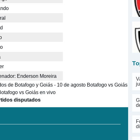
ando
ral
id
o
lo
á
To
er
enador: Enderson Moreira
V
j
dos de Botafogo y Goiás - 10 de agosto Botafogo vs Goiás
otafogo vs Goiás en vivo
rtidos disputados
G
d
F
d