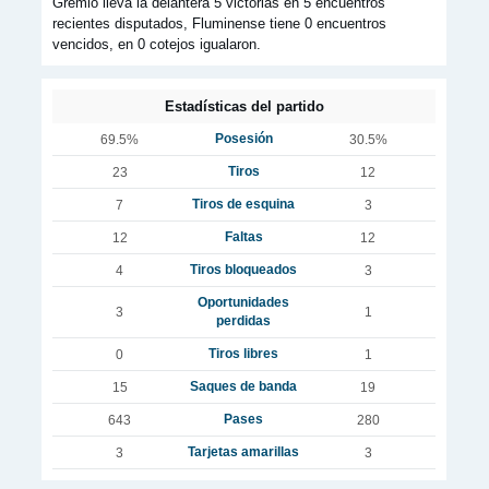
Grêmio lleva la delantera 5 victorias en 5 encuentros
recientes disputados, Fluminense tiene 0 encuentros
vencidos, en 0 cotejos igualaron.
Estadísticas del partido
Posesión
69.5%
30.5%
Tiros
23
12
Tiros de esquina
7
3
Faltas
12
12
Tiros bloqueados
4
3
Oportunidades
3
1
perdidas
Tiros libres
0
1
Saques de banda
15
19
Pases
643
280
Tarjetas amarillas
3
3