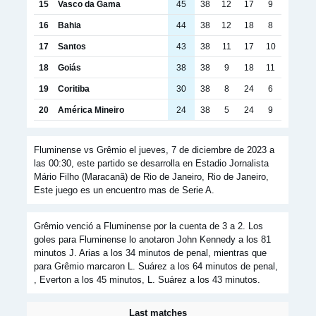
15
Vasco da Gama
45
38
12
17
9
16
Bahia
44
38
12
18
8
17
Santos
43
38
11
17
10
18
Goiás
38
38
9
18
11
19
Coritiba
30
38
8
24
6
20
América Mineiro
24
38
5
24
9
Fluminense vs Grêmio el jueves, 7 de diciembre de 2023 a
las 00:30, este partido se desarrolla en Estadio Jornalista
Mário Filho (Maracanã) de Rio de Janeiro, Rio de Janeiro,
Este juego es un encuentro mas de Serie A.
Grêmio venció a Fluminense por la cuenta de 3 a 2. Los
goles para Fluminense lo anotaron John Kennedy a los 81
minutos J. Arias a los 34 minutos de penal, mientras que
para Grêmio marcaron L. Suárez a los 64 minutos de penal,
, Everton a los 45 minutos, L. Suárez a los 43 minutos.
Last matches