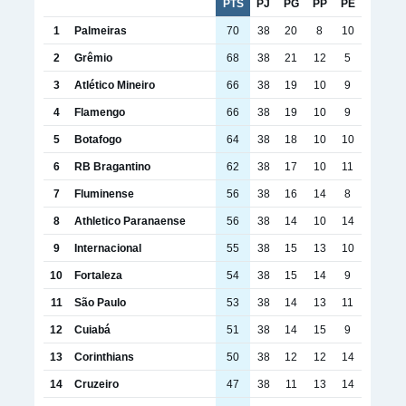
PTS
PJ
PG
PP
PE
1
Palmeiras
70
38
20
8
10
2
Grêmio
68
38
21
12
5
3
Atlético Mineiro
66
38
19
10
9
4
Flamengo
66
38
19
10
9
5
Botafogo
64
38
18
10
10
6
RB Bragantino
62
38
17
10
11
7
Fluminense
56
38
16
14
8
8
Athletico Paranaense
56
38
14
10
14
9
Internacional
55
38
15
13
10
10
Fortaleza
54
38
15
14
9
11
São Paulo
53
38
14
13
11
12
Cuiabá
51
38
14
15
9
13
Corinthians
50
38
12
12
14
14
Cruzeiro
47
38
11
13
14