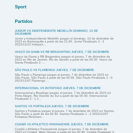
Sport
Partidos
JUNIOR VS INDEPENDIENTE MEDELLÍN DOMINGO, 10 DE
DICIEMBRE
Junior y Independiente Medellín juegan el domingo, 10 de diciembre de
2023 en Barranquilla a partir de las 21:00. Junior Finalizado 3 - 2
2023/12/10 Indepen...
VASCO DA GAMA VS RB BRAGANTINO JUEVES, 7 DE DICIEMBRE
Vasco da Gama y RB Bragantino juegan el jueves, 7 de diciembre de
2023 en Rio de Janeiro, Rio de Janeiro a partir de las 00:30. Vasco da
Gama Finalizado 2 -...
SÃO PAULO VS FLAMENGO JUEVES, 7 DE DICIEMBRE
São Paulo y Flamengo juegan el jueves, 7 de diciembre de 2023 en
São Paulo, São Paulo a partir de las 00:30. São Paulo Finalizado 1 - 0
2023/12/07 Flamengo ...
INTERNACIONAL VS BOTAFOGO JUEVES, 7 DE DICIEMBRE
Internacional y Botafogo juegan el jueves, 7 de diciembre de 2023 en
Porto Alegre, Rio Grande do Sul a partir de las 00:30. Internacional
Finalizado 3 - 1 2...
SANTOS VS FORTALEZA JUEVES, 7 DE DICIEMBRE
Santos y Fortaleza juegan el jueves, 7 de diciembre de 2023 en Santos,
São Paulo a partir de las 00:30. Santos Finalizado 1 - 2 2023/12/07
Fortaleza Resúmen...
CUIABÁ VS ATHLETICO PARANAENSE JUEVES, 7 DE DICIEMBRE
Cuiabá y Athletico Paranaense juegan el jueves, 7 de diciembre de
2023 en Cuiabá, Mato Grosso a partir de las 00:30. Cuiabá Finalizado 3