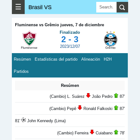
☰
Brasil VS
Fluminense vs Grêmio jueves, 7 de diciembre
Finalizado
2 - 3
2023/12/07
Fluminense
Grêmio
Resúmen
Estadísticas del partido
Alineación
H2H
Partidos
Resúmen
(Cambio) L. Suárez
João Pedro
87'
(Cambio) Pepê
Ronald Falkoski
87'
81'
John Kennedy (Lima)
(Cambio) Ferreira
Cuiabano
78'