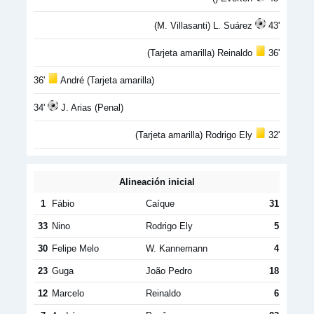
(M. Villasanti) L. Suárez
43'
(Tarjeta amarilla) Reinaldo
36'
36'
André (Tarjeta amarilla)
34'
J. Arias (Penal)
(Tarjeta amarilla) Rodrigo Ely
32'
Alineación inicial
1
Fábio
Caíque
31
33
Nino
Rodrigo Ely
5
30
Felipe Melo
W. Kannemann
4
23
Guga
João Pedro
18
12
Marcelo
Reinaldo
6