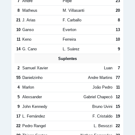
7
André
Pepê
23
8
Matheus
M. Villasanti
20
21
J. Arias
F. Carballo
8
10
Ganso
Everton
13
11
Keno
Ferreira
10
14
G. Cano
L. Suárez
9
Suplentes
2
Samuel Xavier
Luan
7
55
Danielzinho
Andre Martins
77
4
Marlon
João Pedro
11
5
Alexsander
Gabriel Chapecó
12
9
John Kennedy
Bruno Uvini
15
17
L. Fernández
F. Cristaldo
19
22
Pedro Rangel
L. Besozzi
22