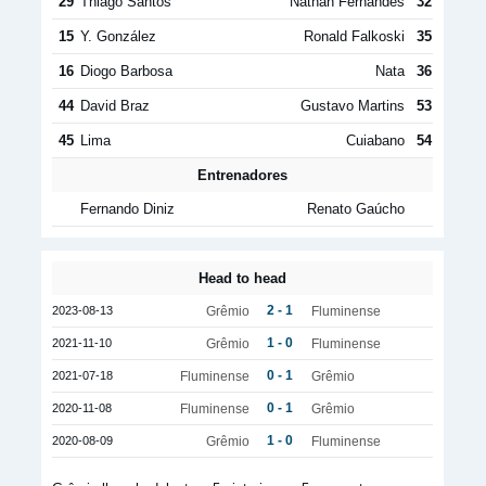
29
Thiago Santos
Nathan Fernandes
32
15
Y. González
Ronald Falkoski
35
16
Diogo Barbosa
Nata
36
44
David Braz
Gustavo Martins
53
45
Lima
Cuiabano
54
Entrenadores
Fernando Diniz
Renato Gaúcho
Head to head
2 - 1
2023-08-13
Grêmio
Fluminense
1 - 0
2021-11-10
Grêmio
Fluminense
0 - 1
2021-07-18
Fluminense
Grêmio
0 - 1
2020-11-08
Fluminense
Grêmio
1 - 0
2020-08-09
Grêmio
Fluminense