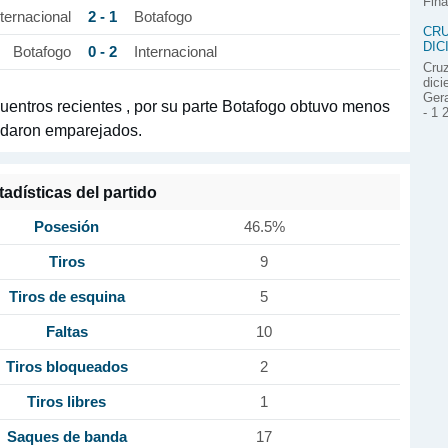
Fina
2 - 1
nternacional
Botafogo
CRU
DIC
0 - 2
Botafogo
Internacional
Cruz
dici
Gera
ncuentros recientes , por su parte Botafogo obtuvo menos
- 1 
quedaron emparejados.
tadísticas del partido
Posesión
46.5%
Tiros
9
Tiros de esquina
5
Faltas
10
Tiros bloqueados
2
Tiros libres
1
Saques de banda
17