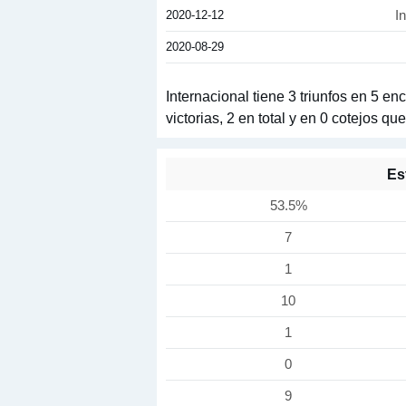
2020-12-12
I
2020-08-29
Internacional tiene 3 triunfos en 5 e
victorias, 2 en total y en 0 cotejos 
Es
53.5%
7
1
10
1
0
9