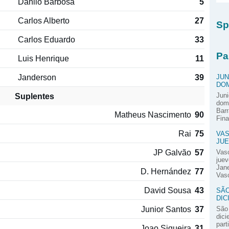
Danilo Barbosa
5
Carlos Alberto
27
Sp
Carlos Eduardo
33
Pa
Luis Henrique
11
Janderson
39
JUN
DOM
Suplentes
Juni
domi
Barr
Matheus Nascimento
90
Fina
Rai
75
VAS
JUE
JP Galvão
57
Vas
juev
Jane
D. Hernández
77
Vasc
David Sousa
43
SÃO
DIC
Junior Santos
37
São 
dici
part
Joao Siqueira
31