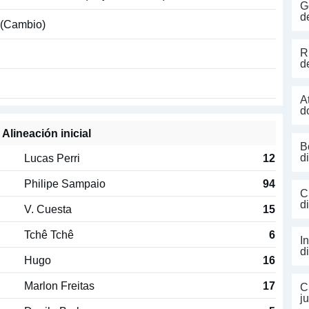
G
d
(Cambio)
R
d
A
d
Alineación inicial
B
Lucas Perri
12
d
Philipe Sampaio
94
C
d
V. Cuesta
15
Tchê Tchê
6
I
d
Hugo
16
Marlon Freitas
17
C
j