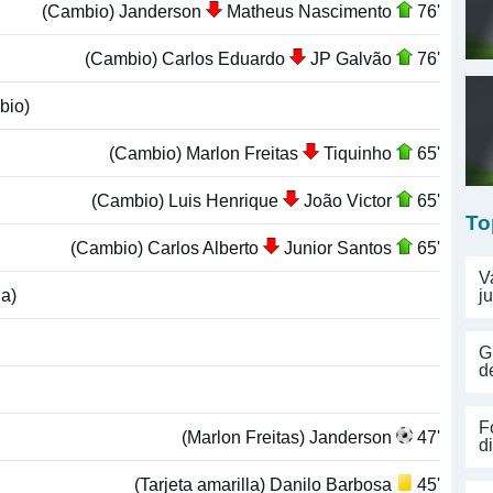
(Cambio) Janderson
Matheus Nascimento
76'
(Cambio) Carlos Eduardo
JP Galvão
76'
bio)
(Cambio) Marlon Freitas
Tiquinho
65'
(Cambio) Luis Henrique
João Victor
65'
To
(Cambio) Carlos Alberto
Junior Santos
65'
V
la)
j
G
d
F
(Marlon Freitas) Janderson
47'
d
(Tarjeta amarilla) Danilo Barbosa
45'