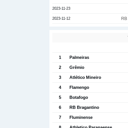
2023-11-23
2023-11-12
RB 
1
Palmeiras
2
Grêmio
3
Atlético Mineiro
4
Flamengo
5
Botafogo
6
RB Bragantino
7
Fluminense
8
Athletico Paranaense