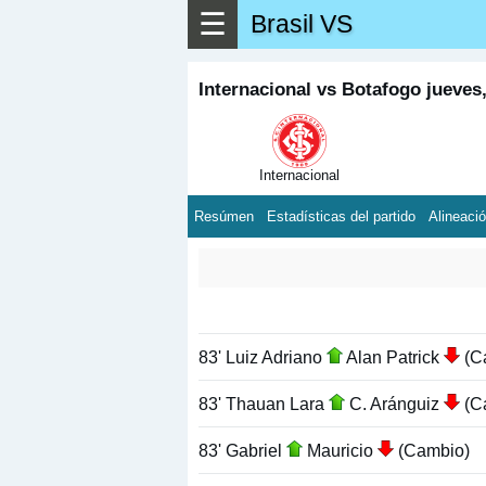
☰
Brasil VS
Internacional vs Botafogo jueves
Internacional
Resúmen
Estadísticas del partido
Alineaci
83' Luiz Adriano
Alan Patrick
(C
83' Thauan Lara
C. Aránguiz
(C
83' Gabriel
Mauricio
(Cambio)