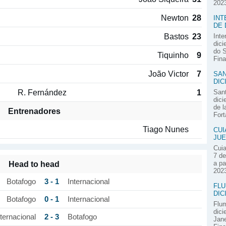
2023
Newton
28
INT
DE 
Bastos
23
Inte
dici
do S
Tiquinho
9
Fina
João Victor
7
SAN
DIC
R. Fernández
1
Sant
dici
de l
Entrenadores
Fort
Tiago Nunes
CUI
JUE
Cuia
7 de
Head to head
a pa
2023
3 - 1
Botafogo
Internacional
FLU
DIC
0 - 1
Botafogo
Internacional
Flum
dici
2 - 3
nternacional
Botafogo
Jane