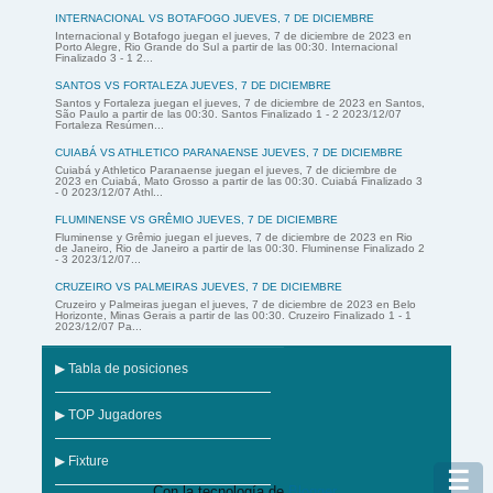
INTERNACIONAL VS BOTAFOGO JUEVES, 7 DE DICIEMBRE
Internacional y Botafogo juegan el jueves, 7 de diciembre de 2023 en
Porto Alegre, Rio Grande do Sul a partir de las 00:30. Internacional
Finalizado 3 - 1 2...
SANTOS VS FORTALEZA JUEVES, 7 DE DICIEMBRE
Santos y Fortaleza juegan el jueves, 7 de diciembre de 2023 en Santos,
São Paulo a partir de las 00:30. Santos Finalizado 1 - 2 2023/12/07
Fortaleza Resúmen...
CUIABÁ VS ATHLETICO PARANAENSE JUEVES, 7 DE DICIEMBRE
Cuiabá y Athletico Paranaense juegan el jueves, 7 de diciembre de
2023 en Cuiabá, Mato Grosso a partir de las 00:30. Cuiabá Finalizado 3
- 0 2023/12/07 Athl...
FLUMINENSE VS GRÊMIO JUEVES, 7 DE DICIEMBRE
Fluminense y Grêmio juegan el jueves, 7 de diciembre de 2023 en Rio
de Janeiro, Rio de Janeiro a partir de las 00:30. Fluminense Finalizado 2
- 3 2023/12/07...
CRUZEIRO VS PALMEIRAS JUEVES, 7 DE DICIEMBRE
Cruzeiro y Palmeiras juegan el jueves, 7 de diciembre de 2023 en Belo
Horizonte, Minas Gerais a partir de las 00:30. Cruzeiro Finalizado 1 - 1
2023/12/07 Pa...
▶ Tabla de posiciones
▶ TOP Jugadores
▶ Fixture
☰
Con la tecnología de
Blogger
.