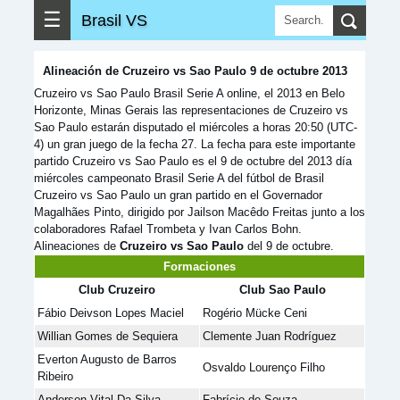
☰
Brasil VS
Alineación de Cruzeiro vs Sao Paulo 9 de octubre 2013
Cruzeiro vs Sao Paulo Brasil Serie A online, el 2013 en Belo
Horizonte, Minas Gerais las representaciones de Cruzeiro vs
Sao Paulo estarán disputado el miércoles a horas 20:50 (UTC-
4) un gran juego de la fecha 27. La fecha para este importante
partido Cruzeiro vs Sao Paulo es el 9 de octubre del 2013 día
miércoles campeonato Brasil Serie A del fútbol de Brasil
Cruzeiro vs Sao Paulo un gran partido en el Governador
Magalhães Pinto, dirigido por Jailson Macêdo Freitas junto a los
colaboradores Rafael Trombeta y Ivan Carlos Bohn.
Alineaciones de
Cruzeiro vs Sao Paulo
del 9 de octubre.
Formaciones
Club Cruzeiro
Club Sao Paulo
Fábio Deivson Lopes Maciel
Rogério Mücke Ceni
Willian Gomes de Sequiera
Clemente Juan Rodríguez
Everton Augusto de Barros
Osvaldo Lourenço Filho
Ribeiro
Anderson Vital Da Silva
Fabrício de Souza