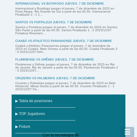
INTERNACIONAL VS BOTAFOGO JUEVES, 7 DE DICIEMBRE
Internacional y Botafogo juegan el jueves, 7 de diciembre de 2023 en
Porto Alegre, Rio Grande do Sul a partir de las 00:30. Internacional
Finalizado 3 - 1 2...
SANTOS VS FORTALEZA JUEVES, 7 DE DICIEMBRE
Santos y Fortaleza juegan el jueves, 7 de diciembre de 2023 en Santos,
São Paulo a partir de las 00:30. Santos Finalizado 1 - 2 2023/12/07
Fortaleza Resúmen...
CUIABÁ VS ATHLETICO PARANAENSE JUEVES, 7 DE DICIEMBRE
Cuiabá y Athletico Paranaense juegan el jueves, 7 de diciembre de
2023 en Cuiabá, Mato Grosso a partir de las 00:30. Cuiabá Finalizado 3
- 0 2023/12/07 Athl...
FLUMINENSE VS GRÊMIO JUEVES, 7 DE DICIEMBRE
Fluminense y Grêmio juegan el jueves, 7 de diciembre de 2023 en Rio
de Janeiro, Rio de Janeiro a partir de las 00:30. Fluminense Finalizado 2
- 3 2023/12/07...
CRUZEIRO VS PALMEIRAS JUEVES, 7 DE DICIEMBRE
Cruzeiro y Palmeiras juegan el jueves, 7 de diciembre de 2023 en Belo
Horizonte, Minas Gerais a partir de las 00:30. Cruzeiro Finalizado 1 - 1
2023/12/07 Pa...
▶ Tabla de posiciones
▶ TOP Jugadores
▶ Fixture
☰
Con la tecnología de
Blogger
.