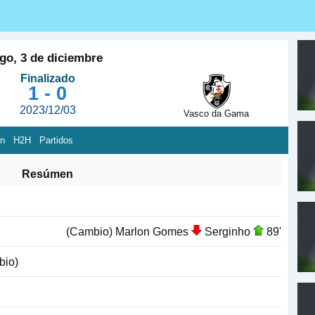
o, 3 de diciembre
Finalizado
1 - 0
2023/12/03
Vasco da Gama
ón
H2H
Partidos
Resúmen
(Cambio) Marlon Gomes
Serginho
89'
io)