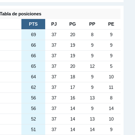
Tabla de posiciones
PTS
PJ
PG
PP
PE
69
37
20
8
9
66
37
19
9
9
66
37
19
9
9
65
37
20
12
5
64
37
18
9
10
62
37
17
9
11
56
37
16
13
8
56
37
14
9
14
52
37
14
13
10
51
37
14
14
9