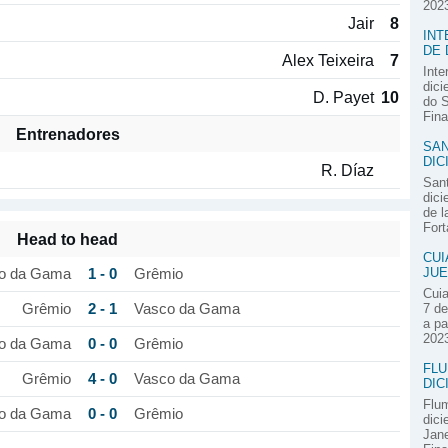
2023
Jair
8
INT
DE 
Alex Teixeira
7
Inte
dici
D. Payet
10
do S
Fina
Entrenadores
SAN
DIC
R. Díaz
Sant
dici
de l
Fort
Head to head
CUI
1 - 0
JUE
o da Gama
Grêmio
Cuia
2 - 1
Grêmio
Vasco da Gama
7 de
a pa
2023
0 - 0
o da Gama
Grêmio
FLU
4 - 0
Grêmio
Vasco da Gama
DIC
Flum
0 - 0
o da Gama
Grêmio
dici
Jane