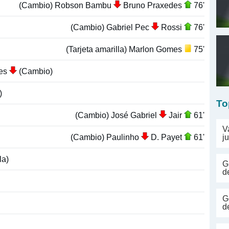
(Cambio) Robson Bambu
Bruno Praxedes
76'
(Cambio) Gabriel Pec
Rossi
76'
(Tarjeta amarilla) Marlon Gomes
75'
des
(Cambio)
)
To
(Cambio) José Gabriel
Jair
61'
V
(Cambio) Paulinho
D. Payet
61'
j
la)
G
d
G
d