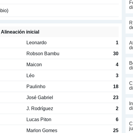
F
d
bio)
R
d
Alineación inicial
Leonardo
1
A
d
Robson Bambu
30
B
Maicon
4
d
Léo
3
C
Paulinho
18
d
José Gabriel
23
I
J. Rodríguez
2
d
Lucas Piton
6
C
j
Marlon Gomes
25