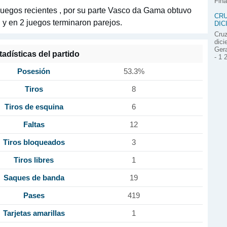
Fina
juegos recientes , por su parte Vasco da Gama obtuvo
CRU
l y en 2 juegos terminaron parejos.
DIC
Cruz
dici
Gera
tadísticas del partido
- 1 
Posesión
53.3%
Tiros
8
Tiros de esquina
6
Faltas
12
Tiros bloqueados
3
Tiros libres
1
Saques de banda
19
Pases
419
Tarjetas amarillas
1