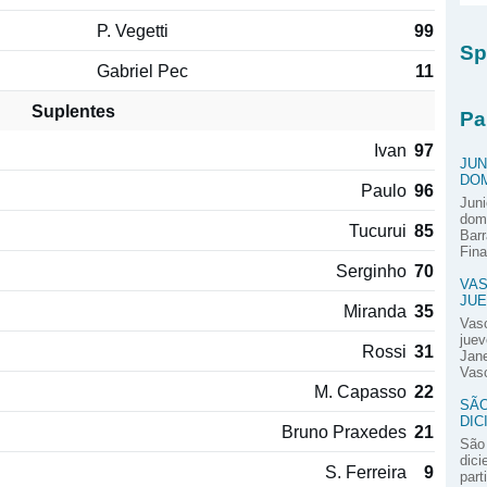
P. Vegetti
99
Sp
Gabriel Pec
11
Suplentes
Pa
Ivan
97
JUN
DOM
Paulo
96
Juni
domi
Tucurui
85
Barr
Fina
Serginho
70
VAS
JUE
Miranda
35
Vas
juev
Rossi
31
Jane
Vasc
M. Capasso
22
SÃO
DIC
Bruno Praxedes
21
São 
dici
S. Ferreira
9
part