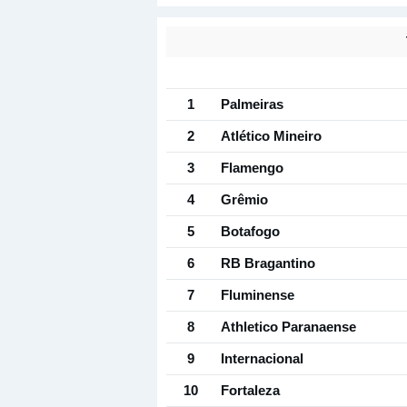
1
Palmeiras
2
Atlético Mineiro
3
Flamengo
4
Grêmio
5
Botafogo
6
RB Bragantino
7
Fluminense
8
Athletico Paranaense
9
Internacional
10
Fortaleza