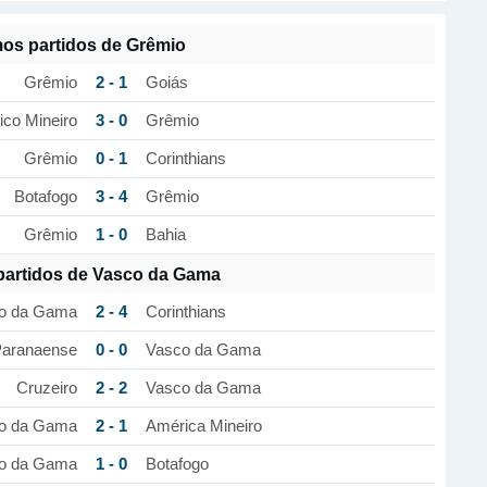
mos partidos de Grêmio
2 - 1
Grêmio
Goiás
3 - 0
tico Mineiro
Grêmio
0 - 1
Grêmio
Corinthians
3 - 4
Botafogo
Grêmio
1 - 0
Grêmio
Bahia
partidos de Vasco da Gama
2 - 4
o da Gama
Corinthians
0 - 0
 Paranaense
Vasco da Gama
2 - 2
Cruzeiro
Vasco da Gama
2 - 1
o da Gama
América Mineiro
1 - 0
o da Gama
Botafogo