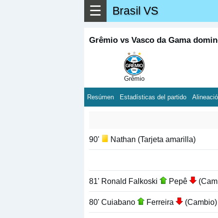
☰
Brasil VS
Grêmio vs Vasco da Gama doming
Grêmio
Resúmen
Estadísticas del partido
Alineaci
90'
Nathan (Tarjeta amarilla)
81' Ronald Falkoski
Pepê
(Camb
80' Cuiabano
Ferreira
(Cambio)