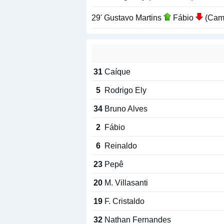
29' Gustavo Martins
Fábio
(Cam
31
Caíque
5
Rodrigo Ely
34
Bruno Alves
2
Fábio
6
Reinaldo
23
Pepê
20
M. Villasanti
19
F. Cristaldo
32
Nathan Fernandes