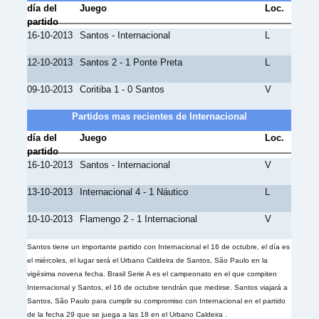
día del
Juego
Loc.
partido
16-10-2013
Santos - Internacional
L
12-10-2013
Santos 2 - 1 Ponte Preta
L
09-10-2013
Coritiba 1 - 0 Santos
V
Partidos mas recientes de Internacional
día del
Juego
Loc.
partido
16-10-2013
Santos - Internacional
V
13-10-2013
Internacional 4 - 1 Náutico
L
10-10-2013
Flamengo 2 - 1 Internacional
V
Santos tiene un importante partido con Internacional el 16 de octubre, el día es
el miércoles, el lugar será el Urbano Caldeira de Santos, São Paulo en la
vigésima novena fecha. Brasil Serie A es el campeonato en el que compiten
Internacional y Santos, el 16 de octubre tendrán que medirse. Santos viajará a
Santos, São Paulo para cumplir su compromiso con Internacional en el partido
de la fecha 29 que se juega a las 18 en el Urbano Caldeira .