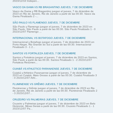
2023/12/10 Indepen...
VASCO DA GAMA VS RB BRAGANTINO JUEVES, 7 DE DICIEMBRE
Vasco da Gama y RB Bragantino juegan el jueves, 7 de diciembre de
2023 en Rio de Janeiro, Rio de Janeiro a partir de las 00:30. Vasco da
Gama Finalizado 2 -...
SÃO PAULO VS FLAMENGO JUEVES, 7 DE DICIEMBRE
São Paulo y Flamengo juegan el jueves, 7 de diciembre de 2023 en
São Paulo, São Paulo a partir de las 00:30. São Paulo Finalizado 1 - 0
2023/12/07 Flamengo ...
INTERNACIONAL VS BOTAFOGO JUEVES, 7 DE DICIEMBRE
Internacional y Botafogo juegan el jueves, 7 de diciembre de 2023 en
Porto Alegre, Rio Grande do Sul a partir de las 00:30. Internacional
Finalizado 3 - 1 2...
SANTOS VS FORTALEZA JUEVES, 7 DE DICIEMBRE
Santos y Fortaleza juegan el jueves, 7 de diciembre de 2023 en Santos,
São Paulo a partir de las 00:30. Santos Finalizado 1 - 2 2023/12/07
Fortaleza Resúmen...
CUIABÁ VS ATHLETICO PARANAENSE JUEVES, 7 DE DICIEMBRE
Cuiabá y Athletico Paranaense juegan el jueves, 7 de diciembre de
2023 en Cuiabá, Mato Grosso a partir de las 00:30. Cuiabá Finalizado 3
- 0 2023/12/07 Athl...
FLUMINENSE VS GRÊMIO JUEVES, 7 DE DICIEMBRE
Fluminense y Grêmio juegan el jueves, 7 de diciembre de 2023 en Rio
de Janeiro, Rio de Janeiro a partir de las 00:30. Fluminense Finalizado 2
- 3 2023/12/07...
CRUZEIRO VS PALMEIRAS JUEVES, 7 DE DICIEMBRE
Cruzeiro y Palmeiras juegan el jueves, 7 de diciembre de 2023 en Belo
Horizonte, Minas Gerais a partir de las 00:30. Cruzeiro Finalizado 1 - 1
2023/12/07 Pa...