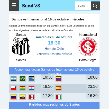
☰
Brasil VS
Santos vs Internacional 16 de octubre miércoles
Santos vs Internacional disputan en Santos, São Paulo un partido el 16 de
octubre, vigésima novena jornada en el Urbano Caldeira
Santos
Internacional
miércoles 16 de octubre
18:30
Hora de Chile
vigésima novena jornada
Santos
Porto Alegre
A que hora juegan Santos vs Internacional 16 de octubre
miércoles
19:30
18:00
18:30
23:30
17:30
16:30
Partidos mas recientes de Santos