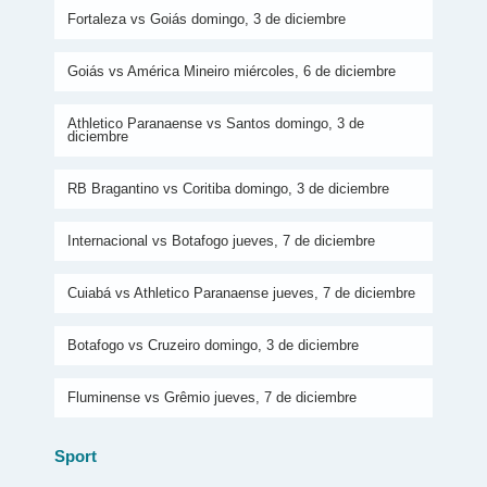
Fortaleza vs Goiás domingo, 3 de diciembre
Goiás vs América Mineiro miércoles, 6 de diciembre
Athletico Paranaense vs Santos domingo, 3 de
diciembre
RB Bragantino vs Coritiba domingo, 3 de diciembre
Internacional vs Botafogo jueves, 7 de diciembre
Cuiabá vs Athletico Paranaense jueves, 7 de diciembre
Botafogo vs Cruzeiro domingo, 3 de diciembre
Fluminense vs Grêmio jueves, 7 de diciembre
Sport