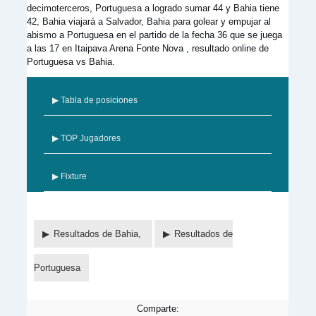
decimoterceros, Portuguesa a logrado sumar 44 y Bahia tiene
42, Bahia viajará a Salvador, Bahia para golear y empujar al
abismo a Portuguesa en el partido de la fecha 36 que se juega
a las 17 en Itaipava Arena Fonte Nova , resultado online de
Portuguesa vs Bahia.
▶ Tabla de posiciones
▶ TOP Jugadores
▶ Fixture
Resultados de Bahia,
Resultados de
Portuguesa
Comparte: