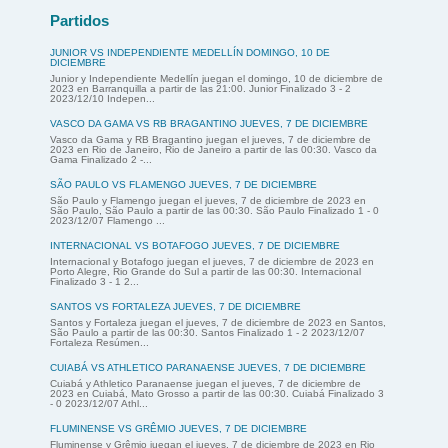
Partidos
JUNIOR VS INDEPENDIENTE MEDELLÍN DOMINGO, 10 DE
DICIEMBRE
Junior y Independiente Medellín juegan el domingo, 10 de diciembre de
2023 en Barranquilla a partir de las 21:00. Junior Finalizado 3 - 2
2023/12/10 Indepen...
VASCO DA GAMA VS RB BRAGANTINO JUEVES, 7 DE DICIEMBRE
Vasco da Gama y RB Bragantino juegan el jueves, 7 de diciembre de
2023 en Rio de Janeiro, Rio de Janeiro a partir de las 00:30. Vasco da
Gama Finalizado 2 -...
SÃO PAULO VS FLAMENGO JUEVES, 7 DE DICIEMBRE
São Paulo y Flamengo juegan el jueves, 7 de diciembre de 2023 en
São Paulo, São Paulo a partir de las 00:30. São Paulo Finalizado 1 - 0
2023/12/07 Flamengo ...
INTERNACIONAL VS BOTAFOGO JUEVES, 7 DE DICIEMBRE
Internacional y Botafogo juegan el jueves, 7 de diciembre de 2023 en
Porto Alegre, Rio Grande do Sul a partir de las 00:30. Internacional
Finalizado 3 - 1 2...
SANTOS VS FORTALEZA JUEVES, 7 DE DICIEMBRE
Santos y Fortaleza juegan el jueves, 7 de diciembre de 2023 en Santos,
São Paulo a partir de las 00:30. Santos Finalizado 1 - 2 2023/12/07
Fortaleza Resúmen...
CUIABÁ VS ATHLETICO PARANAENSE JUEVES, 7 DE DICIEMBRE
Cuiabá y Athletico Paranaense juegan el jueves, 7 de diciembre de
2023 en Cuiabá, Mato Grosso a partir de las 00:30. Cuiabá Finalizado 3
- 0 2023/12/07 Athl...
FLUMINENSE VS GRÊMIO JUEVES, 7 DE DICIEMBRE
Fluminense y Grêmio juegan el jueves, 7 de diciembre de 2023 en Rio