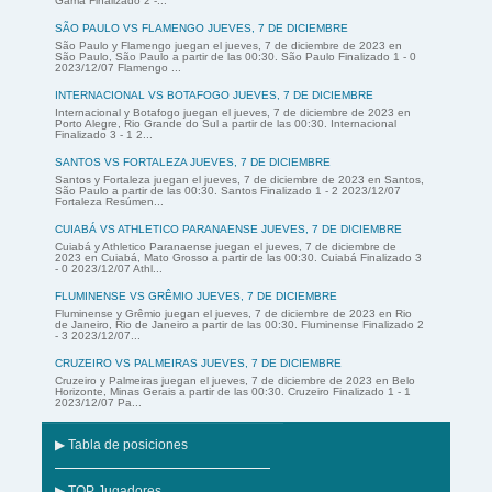
Gama Finalizado 2 -...
SÃO PAULO VS FLAMENGO JUEVES, 7 DE DICIEMBRE
São Paulo y Flamengo juegan el jueves, 7 de diciembre de 2023 en
São Paulo, São Paulo a partir de las 00:30. São Paulo Finalizado 1 - 0
2023/12/07 Flamengo ...
INTERNACIONAL VS BOTAFOGO JUEVES, 7 DE DICIEMBRE
Internacional y Botafogo juegan el jueves, 7 de diciembre de 2023 en
Porto Alegre, Rio Grande do Sul a partir de las 00:30. Internacional
Finalizado 3 - 1 2...
SANTOS VS FORTALEZA JUEVES, 7 DE DICIEMBRE
Santos y Fortaleza juegan el jueves, 7 de diciembre de 2023 en Santos,
São Paulo a partir de las 00:30. Santos Finalizado 1 - 2 2023/12/07
Fortaleza Resúmen...
CUIABÁ VS ATHLETICO PARANAENSE JUEVES, 7 DE DICIEMBRE
Cuiabá y Athletico Paranaense juegan el jueves, 7 de diciembre de
2023 en Cuiabá, Mato Grosso a partir de las 00:30. Cuiabá Finalizado 3
- 0 2023/12/07 Athl...
FLUMINENSE VS GRÊMIO JUEVES, 7 DE DICIEMBRE
Fluminense y Grêmio juegan el jueves, 7 de diciembre de 2023 en Rio
de Janeiro, Rio de Janeiro a partir de las 00:30. Fluminense Finalizado 2
- 3 2023/12/07...
CRUZEIRO VS PALMEIRAS JUEVES, 7 DE DICIEMBRE
Cruzeiro y Palmeiras juegan el jueves, 7 de diciembre de 2023 en Belo
Horizonte, Minas Gerais a partir de las 00:30. Cruzeiro Finalizado 1 - 1
2023/12/07 Pa...
▶ Tabla de posiciones
▶ TOP Jugadores