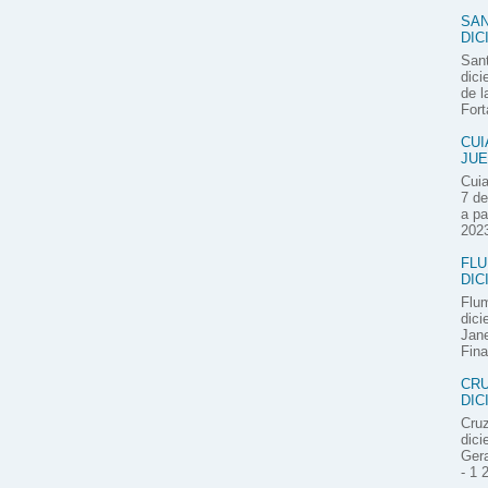
SAN
DIC
Sant
dici
de l
Fort
CUI
JUE
Cuia
7 de
a pa
2023
FLU
DIC
Flum
dici
Jane
Fina
CRU
DIC
Cruz
dici
Gera
- 1 