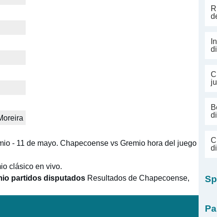
R
d
I
d
C
j
B
d
Moreira
C
mio - 11 de mayo. Chapecoense vs Gremio hora del juego
d
 clásico en vivo.
io partidos disputados
Resultados de Chapecoense,
Sp
Pa