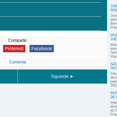
JUN
DOM
Juni
domi
Barr
Fina
VAS
JUE
Comparte:
Vas
Pinterest
Facebook
juev
Jane
Vasc
Comenta
SÃO
DIC
São 
Siguiente ►
dici
part
2023
INT
DE 
Inte
dici
do S
Fina