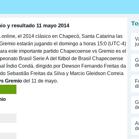
s
To
o y resultado 11 mayo 2014
online, el 2014 clásico en Chapecó, Santa Catarina las
V
Gremio estarán jugando el domingo a horas 15:0 (UTC-4)
j
 para este importante partido Chapecoense vs Gremio es el
eonato Brasil Serie A del fútbol de Brasil Chapecoense
G
d
nal Índio Condá, dirigido por Dewson Fernando Freitas da
ldo Sebastião Freitas da Silva y Marcio Gleidson Correia
s Gremio
del 11 de mayo.
F
d
mio
G
d
A
d