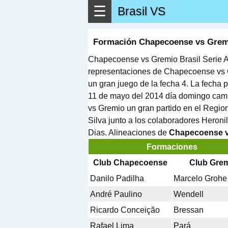
☰
Brasil VS
▶
Ver má
Formación Chapecoense vs Gremi
Chapecoense vs Gremio Brasil Serie A 
representaciones de Chapecoense vs 
un gran juego de la fecha 4. La fecha
11 de mayo del 2014 día domingo camp
vs Gremio un gran partido en el Regio
Silva junto a los colaboradores Heroni
Dias. Alineaciones de
Chapecoense v
Formaciones
Club Chapecoense
Club Gre
Danilo Padilha
Marcelo Grohe
André Paulino
Wendell
Ricardo Conceição
Bressan
Rafael Lima
Pará