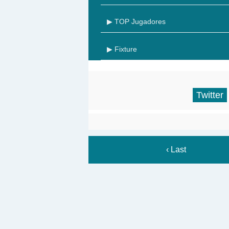
▶ TOP Jugadores
▶ Fixture
Twitter
‹ Last