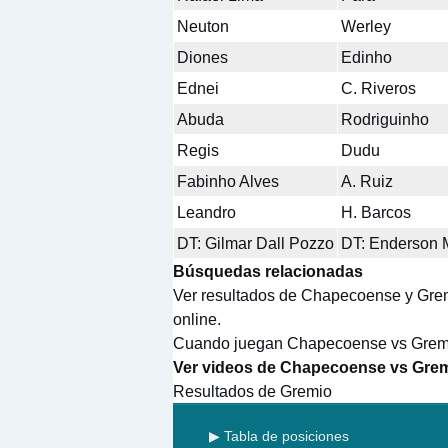
Neuton
Werley
Diones
Edinho
Ednei
C. Riveros
Abuda
Rodriguinho
Regis
Dudu
Fabinho Alves
A. Ruiz
Leandro
H. Barcos
DT: Gilmar Dall Pozzo
DT: Enderson 
Búsquedas relacionadas
Ver resultados de Chapecoense y Gre
online.
Cuando juegan Chapecoense vs Gremio
Ver videos de Chapecoense vs Grem
Resultados de Gremio
▶ Tabla de posiciones