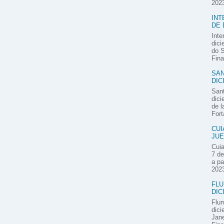
2023
INT
DE 
Inte
dici
do S
Fina
SAN
DIC
Sant
dici
de l
Fort
CUI
JUE
Cuia
7 de
a pa
2023
FLU
DIC
Flum
dici
Jane