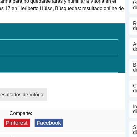
rina para no quedarse atrás y humillar a Vitória en el
G
d
las 17 en Heriberto Hülse, Búsquedas: resultado online de
R
d
A
d
B
d
C
d
esultados de Vitória
I
d
Comparte:
Pinterest
Facebook
S
d