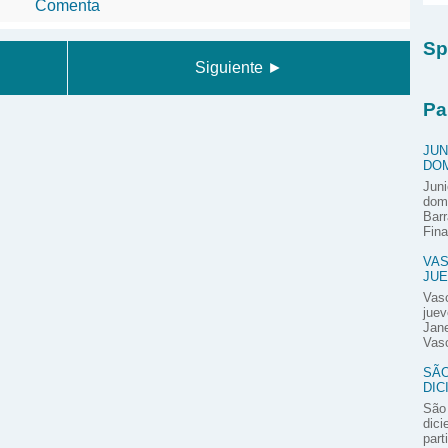
Comenta
Sp
Siguiente ►
Pa
JUN
DOM
Juni
domi
Barr
Fina
VAS
JUE
Vas
juev
Jane
Vasc
SÃO
DIC
São 
dici
part