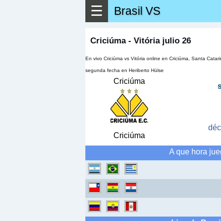
☰
Brasil VS
Criciúma - Vitória julio 26
En vivo Criciúma vs Vitória online en Criciúma, Santa Cata
segunda fecha en Heriberto Hülse
Criciúma
déc
Criciúma
A que hora jue