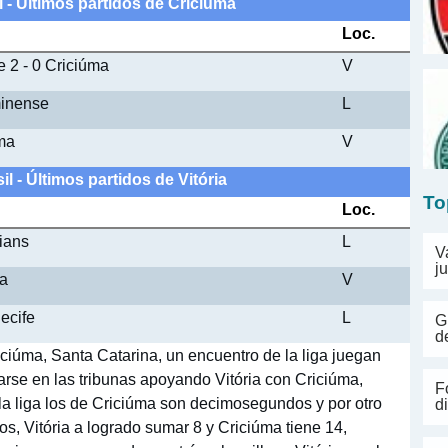
l - Últimos partidos de Criciúma
Loc.
e 2 - 0 Criciúma
V
minense
L
úma
V
il - Últimos partidos de Vitória
To
Loc.
hians
L
V
j
ia
V
Recife
L
G
d
iciúma, Santa Catarina, un encuentro de la liga juegan
darse en las tribunas apoyando Vitória con Criciúma,
F
n la liga los de Criciúma son decimosegundos y por otro
d
os, Vitória a logrado sumar 8 y Criciúma tiene 14,