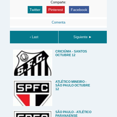
Comparte:
Twitter
Pinterest
Facebook
Comenta
‹ Last
Siguiente ►
CRICIÚMA - SANTOS
OCTUBRE 12
ATLÉTICO MINEIRO -
SÃO PAULO OCTUBRE
12
SÃO PAULO - ATLÉTICO
PARANAENSE