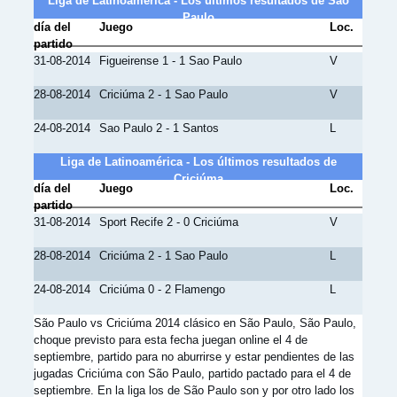
Liga de Latinoamérica - Los últimos resultados de São
Paulo
día del
Juego
Loc.
partido
31-08-2014
Figueirense 1 - 1 Sao Paulo
V
28-08-2014
Criciúma 2 - 1 Sao Paulo
V
24-08-2014
Sao Paulo 2 - 1 Santos
L
Liga de Latinoamérica - Los últimos resultados de
Criciúma
día del
Juego
Loc.
partido
31-08-2014
Sport Recife 2 - 0 Criciúma
V
28-08-2014
Criciúma 2 - 1 Sao Paulo
L
24-08-2014
Criciúma 0 - 2 Flamengo
L
São Paulo vs Criciúma 2014 clásico en São Paulo, São Paulo,
choque previsto para esta fecha juegan online el 4 de
septiembre, partido para no aburrirse y estar pendientes de las
jugadas Criciúma con São Paulo, partido pactado para el 4 de
septiembre. En la liga los de São Paulo son y por otro lado los