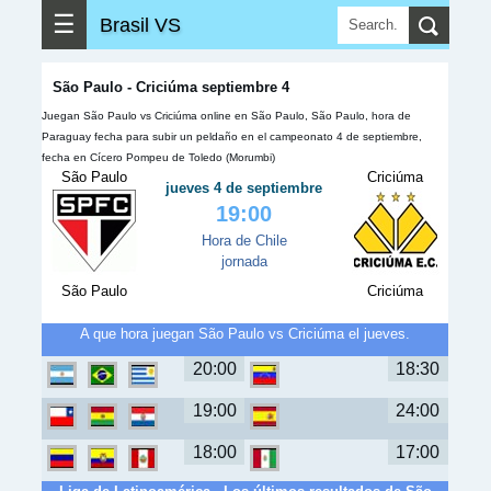
☰
Brasil VS
São Paulo - Criciúma septiembre 4
Juegan São Paulo vs Criciúma online en São Paulo, São Paulo, hora de
Paraguay fecha para subir un peldaño en el campeonato 4 de septiembre,
fecha en Cícero Pompeu de Toledo (Morumbi)
São Paulo
Criciúma
jueves 4 de septiembre
19:00
Hora de Chile
jornada
São Paulo
Criciúma
A que hora juegan São Paulo vs Criciúma el jueves.
20:00
18:30
19:00
24:00
18:00
17:00