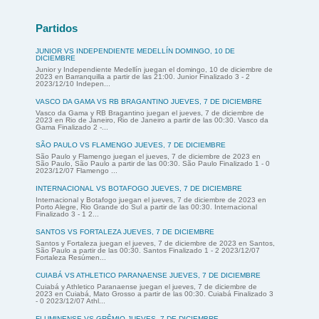
Partidos
JUNIOR VS INDEPENDIENTE MEDELLÍN DOMINGO, 10 DE
DICIEMBRE
Junior y Independiente Medellín juegan el domingo, 10 de diciembre de
2023 en Barranquilla a partir de las 21:00. Junior Finalizado 3 - 2
2023/12/10 Indepen...
VASCO DA GAMA VS RB BRAGANTINO JUEVES, 7 DE DICIEMBRE
Vasco da Gama y RB Bragantino juegan el jueves, 7 de diciembre de
2023 en Rio de Janeiro, Rio de Janeiro a partir de las 00:30. Vasco da
Gama Finalizado 2 -...
SÃO PAULO VS FLAMENGO JUEVES, 7 DE DICIEMBRE
São Paulo y Flamengo juegan el jueves, 7 de diciembre de 2023 en
São Paulo, São Paulo a partir de las 00:30. São Paulo Finalizado 1 - 0
2023/12/07 Flamengo ...
INTERNACIONAL VS BOTAFOGO JUEVES, 7 DE DICIEMBRE
Internacional y Botafogo juegan el jueves, 7 de diciembre de 2023 en
Porto Alegre, Rio Grande do Sul a partir de las 00:30. Internacional
Finalizado 3 - 1 2...
SANTOS VS FORTALEZA JUEVES, 7 DE DICIEMBRE
Santos y Fortaleza juegan el jueves, 7 de diciembre de 2023 en Santos,
São Paulo a partir de las 00:30. Santos Finalizado 1 - 2 2023/12/07
Fortaleza Resúmen...
CUIABÁ VS ATHLETICO PARANAENSE JUEVES, 7 DE DICIEMBRE
Cuiabá y Athletico Paranaense juegan el jueves, 7 de diciembre de
2023 en Cuiabá, Mato Grosso a partir de las 00:30. Cuiabá Finalizado 3
- 0 2023/12/07 Athl...
FLUMINENSE VS GRÊMIO JUEVES, 7 DE DICIEMBRE