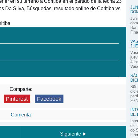
ner en su terreno a Coritiba en el partido de la fecha 23
JUN
s Da Silva, Búsquedas: resultado online de Coritiba vs
DOM
Juni
itiba
domi
Barr
Fina
VAS
JUE
Vas
juev
Jane
Vasc
SÃO
DIC
São 
Comparte:
dici
part
Pinterest
Facebook
2023
INT
DE 
Comenta
Inte
dici
do S
Siguiente ►
Fina