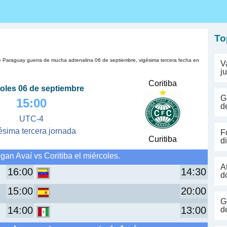
s
To
a de Paraguay guerra de mucha adrenalina 06 de septiembre, vigésima tercera fecha en
V
j
Coritiba
oles 06 de septiembre
G
15:00
d
UTC-4
ésima tercera jornada
F
Curitiba
d
gan Avaí vs Coritiba el miércoles.
A
16:00
14:30
d
15:00
20:00
G
14:00
13:00
d