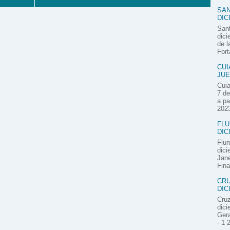
SAN
DIC
Sant
dici
de l
Fort
CUI
JUE
Cuia
7 de
a pa
2023
FLU
DIC
Flum
dici
Jane
Fina
CRU
DIC
Cruz
dici
Gera
- 1 