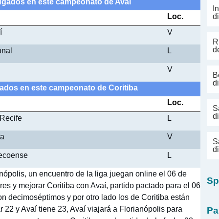
 Jugados en este campeonato de Avaí
I
Loc.
d
í
V
R
d
onal
L
V
B
d
ugados en este campeonato de Coritiba
Loc.
S
d
 Recife
L
ba
V
S
d
pecoense
L
nópolis, un encuentro de la liga juegan online el 06 de
Sp
res y mejorar Coritiba con Avaí, partido pactado para el 06
son decimoséptimos y por otro lado los de Coritiba están
22 y Avaí tiene 23, Avaí viajará a Florianópolis para
Pa