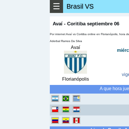
☰
Brasil VS
▶
Ver má
Avaí - Coritiba septiembre 06
Por internet Avaí vs Coritiba online en Florianópolis, hor
Aderbal Ramos Da Silva
Avaí
miérc
vig
Florianópolis
A que hora jue