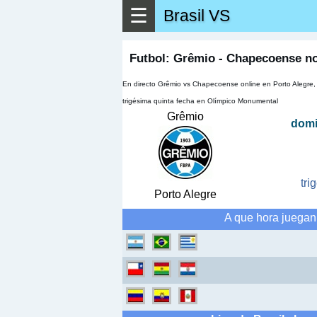
☰
Brasil VS
▶
Ver má
Futbol: Grêmio - Chapecoense n
En directo Grêmio vs Chapecoense online en Porto Alegre
trigésima quinta fecha en Olímpico Monumental
Grêmio
domi
tri
Porto Alegre
A que hora juega