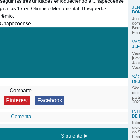
onseguir las tres unidades enloqueciendo a Chapecoense
JUN
uega a las 17 en Olímpico Monumental, Búsquedas:
DOM
rêmio.
Juni
e Chapecoense
domi
Barr
Fina
VAS
JUE
Vas
juev
Jane
Vasc
SÃO
DIC
São 
Comparte:
dici
part
Pinterest
Facebook
2023
INT
DE 
Comenta
Inte
dici
do S
Siguiente ►
Fina