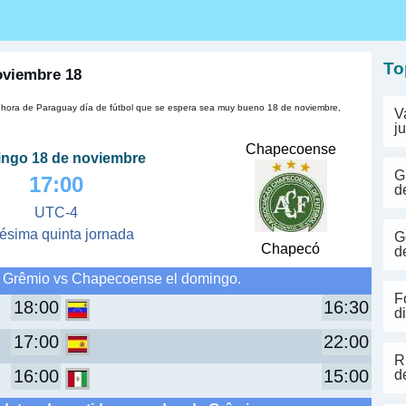
s
To
oviembre 18
, hora de Paraguay día de fútbol que se espera sea muy bueno 18 de noviembre,
V
j
Chapecoense
ngo 18 de noviembre
G
17:00
d
UTC-4
gésima quinta jornada
G
Chapecó
d
n Grêmio vs Chapecoense el domingo.
F
18:00
16:30
d
17:00
22:00
R
16:00
15:00
d