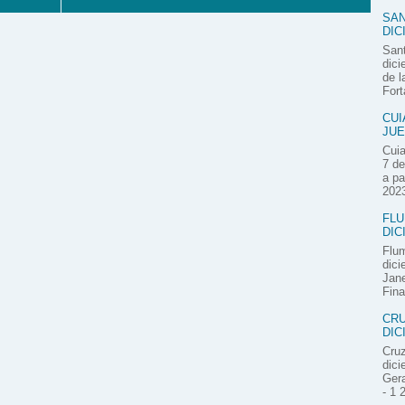
SAN
DIC
Sant
dici
de l
Fort
CUI
JUE
Cuia
7 de
a pa
2023
FLU
DIC
Flum
dici
Jane
Fina
CRU
DIC
Cruz
dici
Gera
- 1 