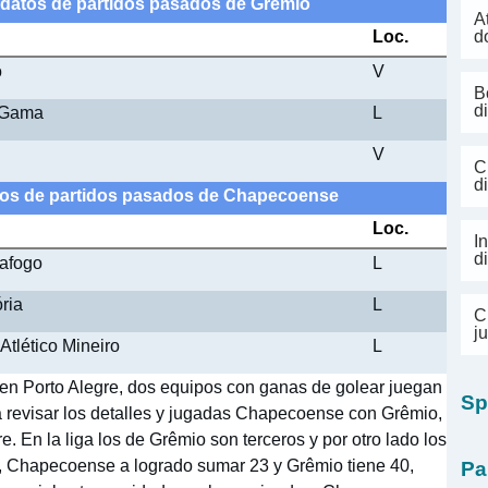
s datos de partidos pasados de Grêmio
A
Loc.
d
o
V
B
d
 Gama
L
V
C
d
atos de partidos pasados de Chapecoense
Loc.
I
d
afogo
L
ria
L
C
j
Atlético Mineiro
L
n Porto Alegre, dos equipos con ganas de golear juegan
Sp
ra revisar los detalles y jugadas Chapecoense con Grêmio,
. En la liga los de Grêmio son terceros y por otro lado los
 Chapecoense a logrado sumar 23 y Grêmio tiene 40,
Pa