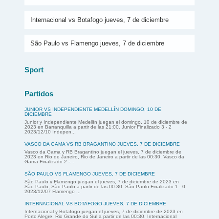
Internacional vs Botafogo jueves, 7 de diciembre
São Paulo vs Flamengo jueves, 7 de diciembre
Sport
Partidos
JUNIOR VS INDEPENDIENTE MEDELLÍN DOMINGO, 10 DE
DICIEMBRE
Junior y Independiente Medellín juegan el domingo, 10 de diciembre de
2023 en Barranquilla a partir de las 21:00. Junior Finalizado 3 - 2
2023/12/10 Indepen...
VASCO DA GAMA VS RB BRAGANTINO JUEVES, 7 DE DICIEMBRE
Vasco da Gama y RB Bragantino juegan el jueves, 7 de diciembre de
2023 en Rio de Janeiro, Rio de Janeiro a partir de las 00:30. Vasco da
Gama Finalizado 2 -...
SÃO PAULO VS FLAMENGO JUEVES, 7 DE DICIEMBRE
São Paulo y Flamengo juegan el jueves, 7 de diciembre de 2023 en
São Paulo, São Paulo a partir de las 00:30. São Paulo Finalizado 1 - 0
2023/12/07 Flamengo ...
INTERNACIONAL VS BOTAFOGO JUEVES, 7 DE DICIEMBRE
Internacional y Botafogo juegan el jueves, 7 de diciembre de 2023 en
Porto Alegre, Rio Grande do Sul a partir de las 00:30. Internacional