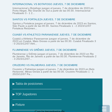
INTERNACIONAL VS BOTAFOGO JUEVES, 7 DE DICIEMBRE
Internacional y Botafogo juegan el jueves, 7 de diciembre de 2023 en
Porto Alegre, Rio Grande do Sul a partir de las 00:30. Internacional
Finalizado 3 - 1 2...
SANTOS VS FORTALEZA JUEVES, 7 DE DICIEMBRE
Santos y Fortaleza juegan el jueves, 7 de diciembre de 2023 en Santos,
São Paulo a partir de las 00:30. Santos Finalizado 1 - 2 2023/12/07
Fortaleza Resúmen...
CUIABÁ VS ATHLETICO PARANAENSE JUEVES, 7 DE DICIEMBRE
Cuiabá y Athletico Paranaense juegan el jueves, 7 de diciembre de
2023 en Cuiabá, Mato Grosso a partir de las 00:30. Cuiabá Finalizado 3
- 0 2023/12/07 Athl...
FLUMINENSE VS GRÊMIO JUEVES, 7 DE DICIEMBRE
Fluminense y Grêmio juegan el jueves, 7 de diciembre de 2023 en Rio
de Janeiro, Rio de Janeiro a partir de las 00:30. Fluminense Finalizado 2
- 3 2023/12/07...
CRUZEIRO VS PALMEIRAS JUEVES, 7 DE DICIEMBRE
Cruzeiro y Palmeiras juegan el jueves, 7 de diciembre de 2023 en Belo
Horizonte, Minas Gerais a partir de las 00:30. Cruzeiro Finalizado 1 - 1
2023/12/07 Pa...
▶ Tabla de posiciones
▶ TOP Jugadores
▶ Fixture
☰
Con la tecnología de
Blogger
.