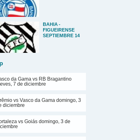
BAHIA -
FIGUEIRENSE
SEPTIEMBRE 14
p
asco da Gama vs RB Bragantino
ueves, 7 de diciembre
rêmio vs Vasco da Gama domingo, 3
e diciembre
ortaleza vs Goiás domingo, 3 de
iciembre