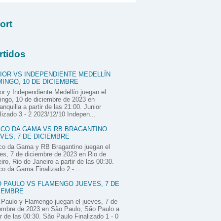
ort
rtidos
IOR VS INDEPENDIENTE MEDELLÍN
INGO, 10 DE DICIEMBRE
or y Independiente Medellín juegan el
ngo, 10 de diciembre de 2023 en
anquilla a partir de las 21:00. Junior
lizado 3 - 2 2023/12/10 Indepen...
CO DA GAMA VS RB BRAGANTINO
VES, 7 DE DICIEMBRE
co da Gama y RB Bragantino juegan el
es, 7 de diciembre de 2023 en Rio de
iro, Rio de Janeiro a partir de las 00:30.
o da Gama Finalizado 2 -...
 PAULO VS FLAMENGO JUEVES, 7 DE
IEMBRE
Paulo y Flamengo juegan el jueves, 7 de
embre de 2023 en São Paulo, São Paulo a
ir de las 00:30. São Paulo Finalizado 1 - 0