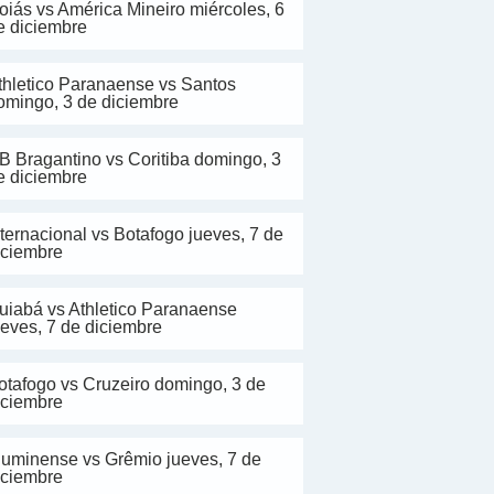
oiás vs América Mineiro miércoles, 6
e diciembre
thletico Paranaense vs Santos
omingo, 3 de diciembre
B Bragantino vs Coritiba domingo, 3
e diciembre
nternacional vs Botafogo jueves, 7 de
iciembre
uiabá vs Athletico Paranaense
ueves, 7 de diciembre
otafogo vs Cruzeiro domingo, 3 de
iciembre
luminense vs Grêmio jueves, 7 de
iciembre