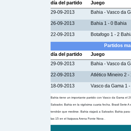
día del partido
Juego
29-09-2013
Bahia - Vasco da 
26-09-2013
Bahia 1 - 0 Bahia
22-09-2013
Botafogo 1 - 2 Bahi
Partidos ma
día del partido
Juego
29-09-2013
Bahia - Vasco da 
22-09-2013
Atlético Mineiro 2
18-09-2013
Vasco da Gama 1 - 
Bahia tiene un importante partido con Vasco da Gama el 29 
Salvador, Bahia en la vigésima cuarta fecha. Brasil Serie
tendrán que medirse. Bahia viajará a Salvador, Bahia para
las 15 en el Itaipava Arena Fonte Nova .