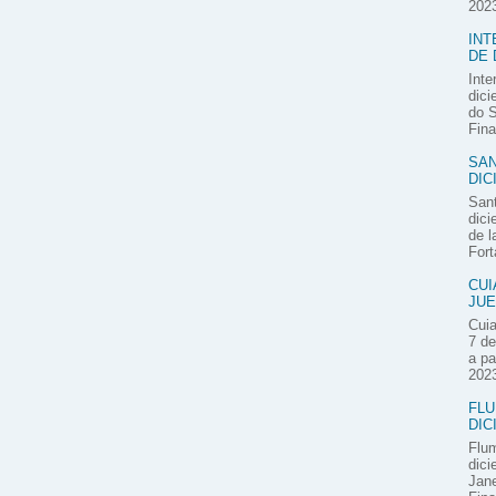
2023
INT
DE 
Inte
dici
do S
Fina
SAN
DIC
Sant
dici
de l
Fort
CUI
JUE
Cuia
7 de
a pa
2023
FLU
DIC
Flum
dici
Jane