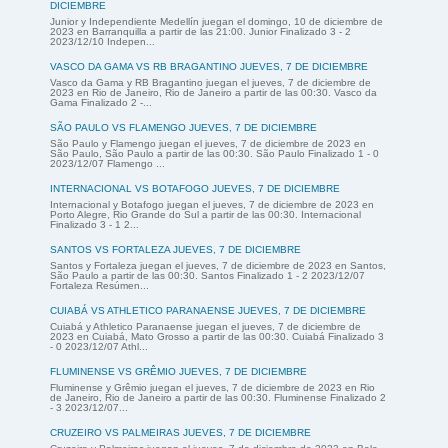
DICIEMBRE
Junior y Independiente Medellín juegan el domingo, 10 de diciembre de
2023 en Barranquilla a partir de las 21:00. Junior Finalizado 3 - 2
2023/12/10 Indepen...
VASCO DA GAMA VS RB BRAGANTINO JUEVES, 7 DE DICIEMBRE
Vasco da Gama y RB Bragantino juegan el jueves, 7 de diciembre de
2023 en Rio de Janeiro, Rio de Janeiro a partir de las 00:30. Vasco da
Gama Finalizado 2 -...
SÃO PAULO VS FLAMENGO JUEVES, 7 DE DICIEMBRE
São Paulo y Flamengo juegan el jueves, 7 de diciembre de 2023 en
São Paulo, São Paulo a partir de las 00:30. São Paulo Finalizado 1 - 0
2023/12/07 Flamengo ...
INTERNACIONAL VS BOTAFOGO JUEVES, 7 DE DICIEMBRE
Internacional y Botafogo juegan el jueves, 7 de diciembre de 2023 en
Porto Alegre, Rio Grande do Sul a partir de las 00:30. Internacional
Finalizado 3 - 1 2...
SANTOS VS FORTALEZA JUEVES, 7 DE DICIEMBRE
Santos y Fortaleza juegan el jueves, 7 de diciembre de 2023 en Santos,
São Paulo a partir de las 00:30. Santos Finalizado 1 - 2 2023/12/07
Fortaleza Resúmen...
CUIABÁ VS ATHLETICO PARANAENSE JUEVES, 7 DE DICIEMBRE
Cuiabá y Athletico Paranaense juegan el jueves, 7 de diciembre de
2023 en Cuiabá, Mato Grosso a partir de las 00:30. Cuiabá Finalizado 3
- 0 2023/12/07 Athl...
FLUMINENSE VS GRÊMIO JUEVES, 7 DE DICIEMBRE
Fluminense y Grêmio juegan el jueves, 7 de diciembre de 2023 en Rio
de Janeiro, Rio de Janeiro a partir de las 00:30. Fluminense Finalizado 2
- 3 2023/12/07...
CRUZEIRO VS PALMEIRAS JUEVES, 7 DE DICIEMBRE