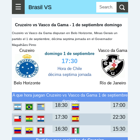
☰
Brasil VS
Cruzeiro vs Vasco da Gama - 1 de septiembre domingo
Cruzeiro vs Vasco da Gama disputan en Belo Horizonte, Minas Gerais un
partido el 1 de septiembre, décima septima jornada en el Governador
Magalhães Pinto
Cruzeiro
Vasco da Gama
domingo 1 de septiembre
17:30
Hora de Chile
décima septima jornada
Belo Horizonte
Río de Janeiro
A que hora juegan Cruzeiro vs Vasco da Gama 1 de septiembre
domingo
18:30
17:00
17:30
22:30
16:30
15:30