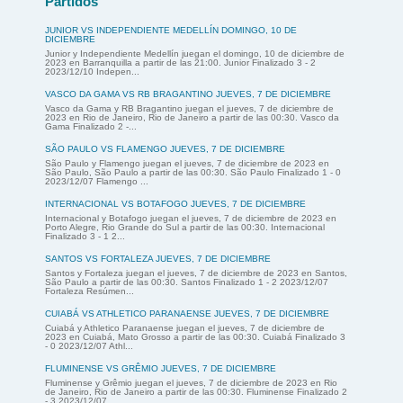
Partidos
JUNIOR VS INDEPENDIENTE MEDELLÍN DOMINGO, 10 DE
DICIEMBRE
Junior y Independiente Medellín juegan el domingo, 10 de diciembre de
2023 en Barranquilla a partir de las 21:00. Junior Finalizado 3 - 2
2023/12/10 Indepen...
VASCO DA GAMA VS RB BRAGANTINO JUEVES, 7 DE DICIEMBRE
Vasco da Gama y RB Bragantino juegan el jueves, 7 de diciembre de
2023 en Rio de Janeiro, Rio de Janeiro a partir de las 00:30. Vasco da
Gama Finalizado 2 -...
SÃO PAULO VS FLAMENGO JUEVES, 7 DE DICIEMBRE
São Paulo y Flamengo juegan el jueves, 7 de diciembre de 2023 en
São Paulo, São Paulo a partir de las 00:30. São Paulo Finalizado 1 - 0
2023/12/07 Flamengo ...
INTERNACIONAL VS BOTAFOGO JUEVES, 7 DE DICIEMBRE
Internacional y Botafogo juegan el jueves, 7 de diciembre de 2023 en
Porto Alegre, Rio Grande do Sul a partir de las 00:30. Internacional
Finalizado 3 - 1 2...
SANTOS VS FORTALEZA JUEVES, 7 DE DICIEMBRE
Santos y Fortaleza juegan el jueves, 7 de diciembre de 2023 en Santos,
São Paulo a partir de las 00:30. Santos Finalizado 1 - 2 2023/12/07
Fortaleza Resúmen...
CUIABÁ VS ATHLETICO PARANAENSE JUEVES, 7 DE DICIEMBRE
Cuiabá y Athletico Paranaense juegan el jueves, 7 de diciembre de
2023 en Cuiabá, Mato Grosso a partir de las 00:30. Cuiabá Finalizado 3
- 0 2023/12/07 Athl...
FLUMINENSE VS GRÊMIO JUEVES, 7 DE DICIEMBRE
Fluminense y Grêmio juegan el jueves, 7 de diciembre de 2023 en Rio
de Janeiro, Rio de Janeiro a partir de las 00:30. Fluminense Finalizado 2
- 3 2023/12/07...