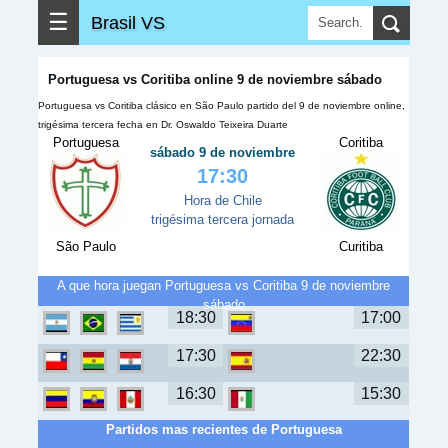
☰
Brasil VS
Portuguesa vs Coritiba online 9 de noviembre sábado
Portuguesa vs Coritiba clásico en São Paulo partido del 9 de noviembre online,
trigésima tercera fecha en Dr. Oswaldo Teixeira Duarte
Portuguesa
Coritiba
sábado 9 de noviembre
17:30
Hora de Chile
trigésima tercera jornada
São Paulo
Curitiba
A que hora juegan Portuguesa vs Coritiba 9 de noviembre
sábado
18:30
17:00
17:30
22:30
16:30
15:30
Partidos mas recientes de Portuguesa