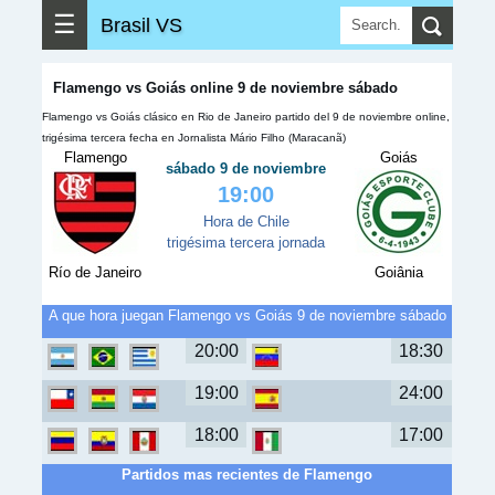
☰
Brasil VS
Flamengo vs Goiás online 9 de noviembre sábado
Flamengo vs Goiás clásico en Rio de Janeiro partido del 9 de noviembre online,
trigésima tercera fecha en Jornalista Mário Filho (Maracanã)
Flamengo
Goiás
sábado 9 de noviembre
19:00
Hora de Chile
trigésima tercera jornada
Río de Janeiro
Goiânia
A que hora juegan Flamengo vs Goiás 9 de noviembre sábado
20:00
18:30
19:00
24:00
18:00
17:00
Partidos mas recientes de Flamengo