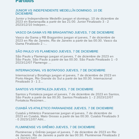
Partidos
JUNIOR VS INDEPENDIENTE MEDELLÍN DOMINGO, 10 DE
DICIEMBRE
Junior y Independiente Medellín juegan el domingo, 10 de diciembre de
2023 en Barranquilla a partir de las 21:00. Junior Finalizado 3 - 2
2023/12/10 Indepen...
VASCO DA GAMA VS RB BRAGANTINO JUEVES, 7 DE DICIEMBRE
Vasco da Gama y RB Bragantino juegan el jueves, 7 de diciembre de
2023 en Rio de Janeiro, Rio de Janeiro a partir de las 00:30. Vasco da
Gama Finalizado 2 -...
SÃO PAULO VS FLAMENGO JUEVES, 7 DE DICIEMBRE
São Paulo y Flamengo juegan el jueves, 7 de diciembre de 2023 en
São Paulo, São Paulo a partir de las 00:30. São Paulo Finalizado 1 - 0
2023/12/07 Flamengo ...
INTERNACIONAL VS BOTAFOGO JUEVES, 7 DE DICIEMBRE
Internacional y Botafogo juegan el jueves, 7 de diciembre de 2023 en
Porto Alegre, Rio Grande do Sul a partir de las 00:30. Internacional
Finalizado 3 - 1 2...
SANTOS VS FORTALEZA JUEVES, 7 DE DICIEMBRE
Santos y Fortaleza juegan el jueves, 7 de diciembre de 2023 en Santos,
São Paulo a partir de las 00:30. Santos Finalizado 1 - 2 2023/12/07
Fortaleza Resúmen...
CUIABÁ VS ATHLETICO PARANAENSE JUEVES, 7 DE DICIEMBRE
Cuiabá y Athletico Paranaense juegan el jueves, 7 de diciembre de
2023 en Cuiabá, Mato Grosso a partir de las 00:30. Cuiabá Finalizado 3
- 0 2023/12/07 Athl...
FLUMINENSE VS GRÊMIO JUEVES, 7 DE DICIEMBRE
Fluminense y Grêmio juegan el jueves, 7 de diciembre de 2023 en Rio
de Janeiro, Rio de Janeiro a partir de las 00:30. Fluminense Finalizado 2
- 3 2023/12/07...