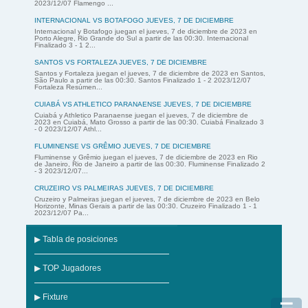
2023/12/07 Flamengo ...
INTERNACIONAL VS BOTAFOGO JUEVES, 7 DE DICIEMBRE
Internacional y Botafogo juegan el jueves, 7 de diciembre de 2023 en
Porto Alegre, Rio Grande do Sul a partir de las 00:30. Internacional
Finalizado 3 - 1 2...
SANTOS VS FORTALEZA JUEVES, 7 DE DICIEMBRE
Santos y Fortaleza juegan el jueves, 7 de diciembre de 2023 en Santos,
São Paulo a partir de las 00:30. Santos Finalizado 1 - 2 2023/12/07
Fortaleza Resúmen...
CUIABÁ VS ATHLETICO PARANAENSE JUEVES, 7 DE DICIEMBRE
Cuiabá y Athletico Paranaense juegan el jueves, 7 de diciembre de
2023 en Cuiabá, Mato Grosso a partir de las 00:30. Cuiabá Finalizado 3
- 0 2023/12/07 Athl...
FLUMINENSE VS GRÊMIO JUEVES, 7 DE DICIEMBRE
Fluminense y Grêmio juegan el jueves, 7 de diciembre de 2023 en Rio
de Janeiro, Rio de Janeiro a partir de las 00:30. Fluminense Finalizado 2
- 3 2023/12/07...
CRUZEIRO VS PALMEIRAS JUEVES, 7 DE DICIEMBRE
Cruzeiro y Palmeiras juegan el jueves, 7 de diciembre de 2023 en Belo
Horizonte, Minas Gerais a partir de las 00:30. Cruzeiro Finalizado 1 - 1
2023/12/07 Pa...
▶ Tabla de posiciones
▶ TOP Jugadores
▶ Fixture