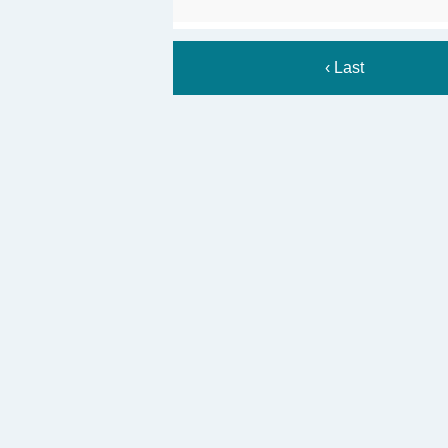
‹ Last