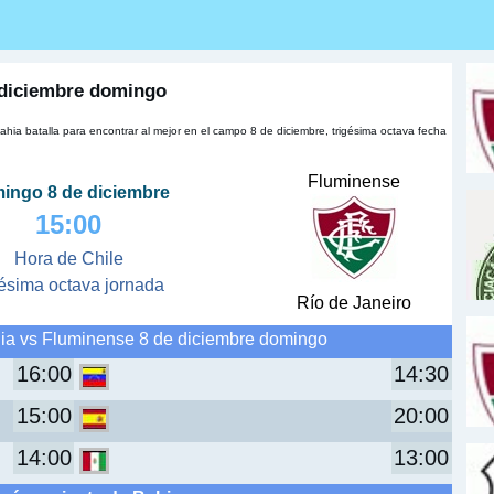
 diciembre domingo
hia batalla para encontrar al mejor en el campo 8 de diciembre, trigésima octava fecha
Fluminense
ingo 8 de diciembre
15:00
Hora de Chile
gésima octava jornada
Río de Janeiro
ia vs Fluminense 8 de diciembre domingo
16:00
14:30
15:00
20:00
14:00
13:00