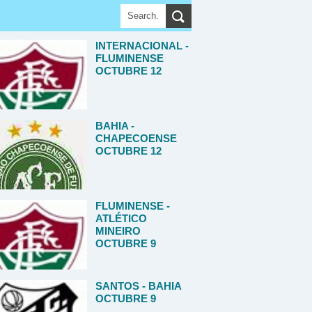
INTERNACIONAL -
FLUMINENSE
OCTUBRE 12
BAHIA -
CHAPECOENSE
OCTUBRE 12
FLUMINENSE -
ATLÉTICO
MINEIRO
OCTUBRE 9
SANTOS - BAHIA
OCTUBRE 9