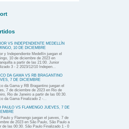
ort
rtidos
IOR VS INDEPENDIENTE MEDELLÍN
INGO, 10 DE DICIEMBRE
or y Independiente Medellín juegan el
ngo, 10 de diciembre de 2023 en
anquilla a partir de las 21:00. Junior
lizado 3 - 2 2023/12/10 Indepen...
CO DA GAMA VS RB BRAGANTINO
VES, 7 DE DICIEMBRE
co da Gama y RB Bragantino juegan el
es, 7 de diciembre de 2023 en Rio de
iro, Rio de Janeiro a partir de las 00:30.
o da Gama Finalizado 2 -...
 PAULO VS FLAMENGO JUEVES, 7 DE
IEMBRE
Paulo y Flamengo juegan el jueves, 7 de
embre de 2023 en São Paulo, São Paulo a
ir de las 00:30. São Paulo Finalizado 1 - 0