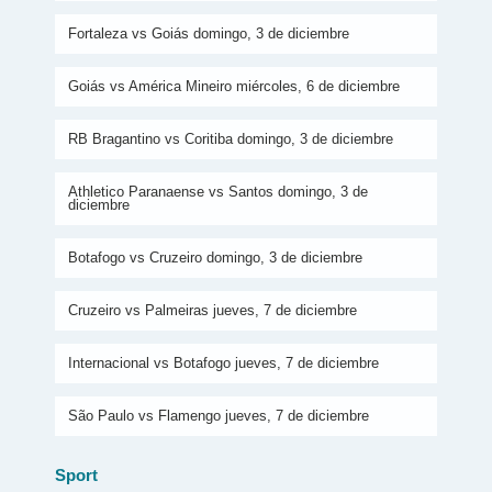
Fortaleza vs Goiás domingo, 3 de diciembre
Goiás vs América Mineiro miércoles, 6 de diciembre
RB Bragantino vs Coritiba domingo, 3 de diciembre
Athletico Paranaense vs Santos domingo, 3 de
diciembre
Botafogo vs Cruzeiro domingo, 3 de diciembre
Cruzeiro vs Palmeiras jueves, 7 de diciembre
Internacional vs Botafogo jueves, 7 de diciembre
São Paulo vs Flamengo jueves, 7 de diciembre
Sport