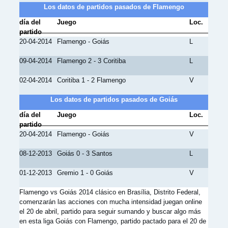
Los datos de partidos pasados de Flamengo
día del
Juego
Loc.
partido
20-04-2014
Flamengo - Goiás
L
09-04-2014
Flamengo 2 - 3 Coritiba
L
02-04-2014
Coritiba 1 - 2 Flamengo
V
Los datos de partidos pasados de Goiás
día del
Juego
Loc.
partido
20-04-2014
Flamengo - Goiás
V
08-12-2013
Goiás 0 - 3 Santos
L
01-12-2013
Gremio 1 - 0 Goiás
V
Flamengo vs Goiás 2014 clásico en Brasília, Distrito Federal,
comenzarán las acciones con mucha intensidad juegan online
el 20 de abril, partido para seguir sumando y buscar algo más
en esta liga Goiás con Flamengo, partido pactado para el 20 de