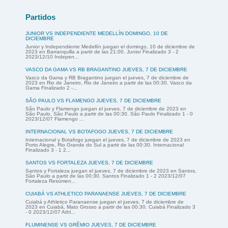
Partidos
JUNIOR VS INDEPENDIENTE MEDELLÍN DOMINGO, 10 DE
DICIEMBRE
Junior y Independiente Medellín juegan el domingo, 10 de diciembre de
2023 en Barranquilla a partir de las 21:00. Junior Finalizado 3 - 2
2023/12/10 Indepen...
VASCO DA GAMA VS RB BRAGANTINO JUEVES, 7 DE DICIEMBRE
Vasco da Gama y RB Bragantino juegan el jueves, 7 de diciembre de
2023 en Rio de Janeiro, Rio de Janeiro a partir de las 00:30. Vasco da
Gama Finalizado 2 -...
SÃO PAULO VS FLAMENGO JUEVES, 7 DE DICIEMBRE
São Paulo y Flamengo juegan el jueves, 7 de diciembre de 2023 en
São Paulo, São Paulo a partir de las 00:30. São Paulo Finalizado 1 - 0
2023/12/07 Flamengo ...
INTERNACIONAL VS BOTAFOGO JUEVES, 7 DE DICIEMBRE
Internacional y Botafogo juegan el jueves, 7 de diciembre de 2023 en
Porto Alegre, Rio Grande do Sul a partir de las 00:30. Internacional
Finalizado 3 - 1 2...
SANTOS VS FORTALEZA JUEVES, 7 DE DICIEMBRE
Santos y Fortaleza juegan el jueves, 7 de diciembre de 2023 en Santos,
São Paulo a partir de las 00:30. Santos Finalizado 1 - 2 2023/12/07
Fortaleza Resúmen...
CUIABÁ VS ATHLETICO PARANAENSE JUEVES, 7 DE DICIEMBRE
Cuiabá y Athletico Paranaense juegan el jueves, 7 de diciembre de
2023 en Cuiabá, Mato Grosso a partir de las 00:30. Cuiabá Finalizado 3
- 0 2023/12/07 Athl...
FLUMINENSE VS GRÊMIO JUEVES, 7 DE DICIEMBRE