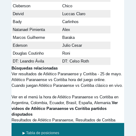
Cleberson
Chico
Deivid
Luccas Claro
Bady
Carlinhos
Natanael Pimienta
Alex
Marcos Guilherme
Baraka
Ederson
Julio Cesar
Douglas Coutinho
Roni
DT: Leandro Ávila
DT: Celso Roth
Búsquedas relacionadas
Ver resultados de Atlético Paranaense y Coritiba - 25 de mayo.
Atlético Paranaense vs Coritiba hora del juego online.
Cuando juegan Atlético Paranaense vs Coritiba clásico en vivo.
Ver en el menú la hora de Atlético Paranaense vs Coritiba en
Argentina, Colombia, Ecuador, Brasil, España, Alemania.
Ver
videos de Atlético Paranaense vs Coritiba partidos
disputados
Resultados de Atlético Paranaense, Resultados de Coritiba
▶ Tabla de posiciones