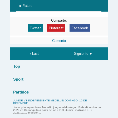
▶ Fixture
Comparte:
Twitter
Pinterest
Facebook
Comenta
‹ Last
Siguiente ►
Top
Sport
Partidos
JUNIOR VS INDEPENDIENTE MEDELLÍN DOMINGO, 10 DE
DICIEMBRE
Junior y Independiente Medellín juegan el domingo, 10 de diciembre de
2023 en Barranquilla a partir de las 21:00. Junior Finalizado 3 - 2
2023/12/10 Indepen...