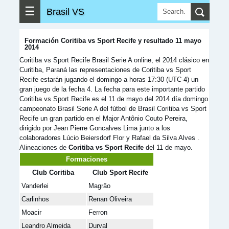
☰
Brasil VS
▶
▼
Ver más
Formación Coritiba vs Sport Recife y resultado 11 mayo
2014
Coritiba vs Sport Recife Brasil Serie A online, el 2014 clásico en
Curitiba, Paraná las representaciones de Coritiba vs Sport
Recife estarán jugando el domingo a horas 17:30 (UTC-4) un
gran juego de la fecha 4. La fecha para este importante partido
Coritiba vs Sport Recife es el 11 de mayo del 2014 día domingo
campeonato Brasil Serie A del fútbol de Brasil Coritiba vs Sport
Recife un gran partido en el Major Antônio Couto Pereira,
dirigido por Jean Pierre Goncalves Lima junto a los
colaboradores Lúcio Beiersdorf Flor y Rafael da Silva Alves .
Alineaciones de
Coritiba vs Sport Recife
del 11 de mayo.
Formaciones
Club Coritiba
Club Sport Recife
Vanderlei
Magrão
Carlinhos
Renan Oliveira
Moacir
Ferron
Leandro Almeida
Durval