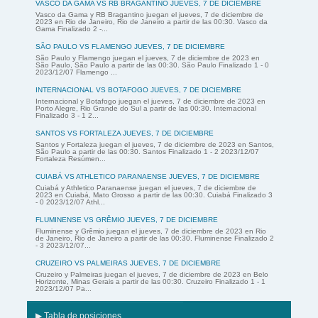
VASCO DA GAMA VS RB BRAGANTINO JUEVES, 7 DE DICIEMBRE
Vasco da Gama y RB Bragantino juegan el jueves, 7 de diciembre de
2023 en Rio de Janeiro, Rio de Janeiro a partir de las 00:30. Vasco da
Gama Finalizado 2 -...
SÃO PAULO VS FLAMENGO JUEVES, 7 DE DICIEMBRE
São Paulo y Flamengo juegan el jueves, 7 de diciembre de 2023 en
São Paulo, São Paulo a partir de las 00:30. São Paulo Finalizado 1 - 0
2023/12/07 Flamengo ...
INTERNACIONAL VS BOTAFOGO JUEVES, 7 DE DICIEMBRE
Internacional y Botafogo juegan el jueves, 7 de diciembre de 2023 en
Porto Alegre, Rio Grande do Sul a partir de las 00:30. Internacional
Finalizado 3 - 1 2...
SANTOS VS FORTALEZA JUEVES, 7 DE DICIEMBRE
Santos y Fortaleza juegan el jueves, 7 de diciembre de 2023 en Santos,
São Paulo a partir de las 00:30. Santos Finalizado 1 - 2 2023/12/07
Fortaleza Resúmen...
CUIABÁ VS ATHLETICO PARANAENSE JUEVES, 7 DE DICIEMBRE
Cuiabá y Athletico Paranaense juegan el jueves, 7 de diciembre de
2023 en Cuiabá, Mato Grosso a partir de las 00:30. Cuiabá Finalizado 3
- 0 2023/12/07 Athl...
FLUMINENSE VS GRÊMIO JUEVES, 7 DE DICIEMBRE
Fluminense y Grêmio juegan el jueves, 7 de diciembre de 2023 en Rio
de Janeiro, Rio de Janeiro a partir de las 00:30. Fluminense Finalizado 2
- 3 2023/12/07...
CRUZEIRO VS PALMEIRAS JUEVES, 7 DE DICIEMBRE
Cruzeiro y Palmeiras juegan el jueves, 7 de diciembre de 2023 en Belo
Horizonte, Minas Gerais a partir de las 00:30. Cruzeiro Finalizado 1 - 1
2023/12/07 Pa...
▶ Tabla de posiciones