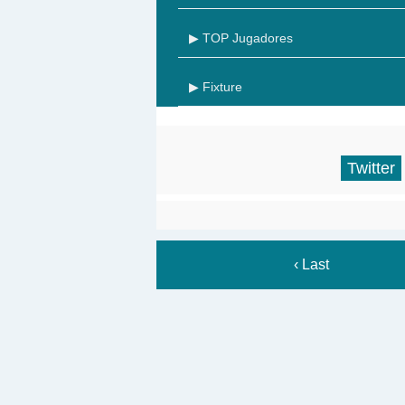
▶ TOP Jugadores
▶ Fixture
Twitter
‹ Last