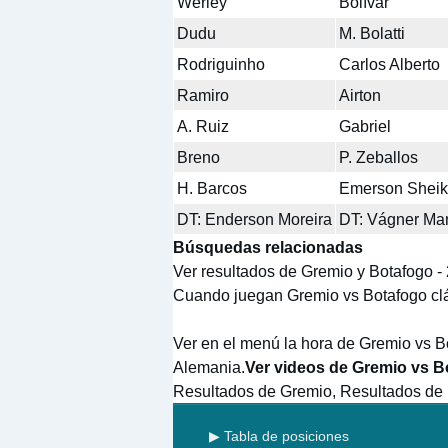
Werley
Bolívar
Dudu
M. Bolatti
Rodriguinho
Carlos Alberto
Ramiro
Airton
A. Ruiz
Gabriel
Breno
P. Zeballos
H. Barcos
Emerson Sheik
DT: Enderson Moreira
DT: Vágner Man
Búsquedas relacionadas
Ver resultados de Gremio y Botafogo -
Cuando juegan Gremio vs Botafogo clá
Ver en el menú la hora de Gremio vs B
Alemania.
Ver videos de Gremio vs B
Resultados de Gremio, Resultados de
▶ Tabla de posiciones