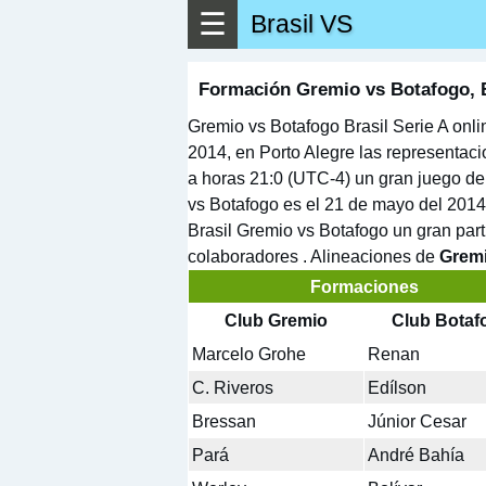
☰
Brasil VS
▶
Ver má
Formación Gremio vs Botafogo, Br
Gremio vs Botafogo Brasil Serie A onli
2014, en Porto Alegre las representac
a horas 21:0 (UTC-4) un gran juego de 
vs Botafogo es el 21 de mayo del 2014 
Brasil Gremio vs Botafogo un gran part
colaboradores . Alineaciones de
Gremi
Formaciones
Club Gremio
Club Botaf
Marcelo Grohe
Renan
C. Riveros
Edílson
Bressan
Júnior Cesar
Pará
André Bahía