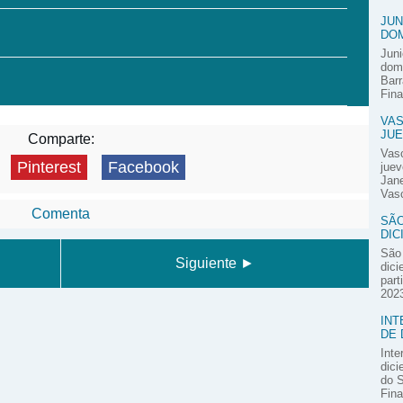
JUN
DOM
Juni
domi
Barr
Fina
VAS
JUE
Comparte:
Vas
Pinterest
Facebook
juev
Jane
Vasc
Comenta
SÃO
DIC
São 
Siguiente ►
dici
part
2023
INT
DE 
Inte
dici
do S
Fina