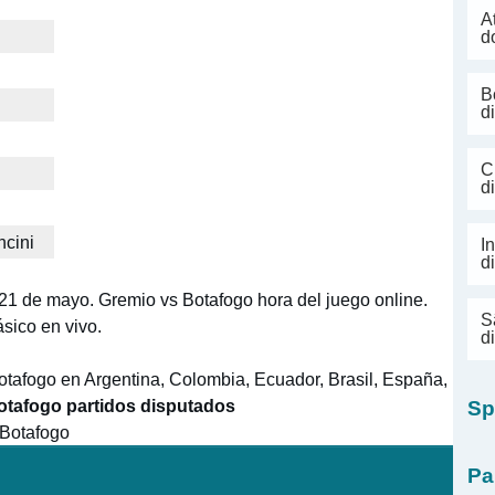
A
d
B
d
C
d
cini
I
d
 21 de mayo. Gremio vs Botafogo hora del juego online.
S
sico en vivo.
d
otafogo en Argentina, Colombia, Ecuador, Brasil, España,
otafogo partidos disputados
Sp
 Botafogo
Pa