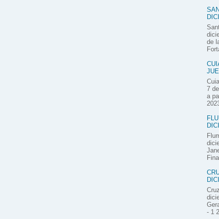
SAN
DIC
Sant
dici
de l
Fort
CUI
JUE
Cuia
7 de
a pa
2023
FLU
DIC
Flum
dici
Jane
Fina
CRU
DIC
Cruz
dici
Gera
- 1 