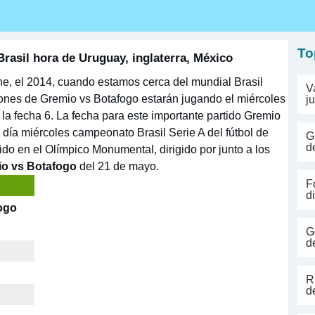
s
To
asil hora de Uruguay, inglaterra, México
ne, el 2014, cuando estamos cerca del mundial Brasil
V
iones de Gremio vs Botafogo estarán jugando el miércoles
j
la fecha 6. La fecha para este importante partido Gremio
día miércoles campeonato Brasil Serie A del fútbol de
G
d
ido en el Olímpico Monumental, dirigido por junto a los
o vs Botafogo
del 21 de mayo.
F
d
ogo
G
d
R
d