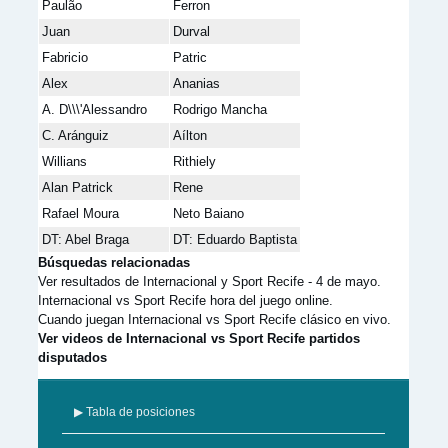
Paulão
Ferron
Juan
Durval
Fabricio
Patric
Alex
Ananias
A. D\\\'Alessandro
Rodrigo Mancha
C. Aránguiz
Aílton
Willians
Rithiely
Alan Patrick
Rene
Rafael Moura
Neto Baiano
DT: Abel Braga
DT: Eduardo Baptista
Búsquedas relacionadas
Ver resultados de Internacional y Sport Recife - 4 de mayo.
Internacional vs Sport Recife hora del juego online.
Cuando juegan Internacional vs Sport Recife clásico en vivo.
Ver videos de Internacional vs Sport Recife partidos
disputados
▶ Tabla de posiciones