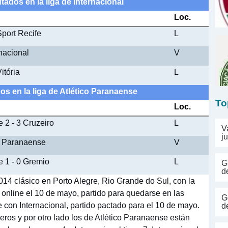
tados en la liga de Internacional
Loc.
Sport Recife
L
rnacional
V
itória
L
os en la liga de Atlético Paranaense
To
Loc.
 2 - 3 Cruzeiro
L
V
j
ico Paranaense
V
e 1 - 0 Gremio
L
G
d
014 clásico en Porto Alegre, Rio Grande do Sul, con la
n online el 10 de mayo, partido para quedarse en las
G
 con Internacional, partido pactado para el 10 de mayo.
d
meros y por otro lado los de Atlético Paranaense están