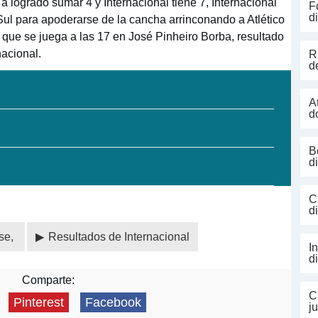
logrado sumar 4 y Internacional tiene 7, Internacional
F
d
Sul para apoderarse de la cancha arrinconando a Atlético
 que se juega a las 17 en José Pinheiro Borba, resultado
nacional.
R
d
A
d
B
d
C
d
nse,
Resultados de Internacional
I
d
Comparte:
C
Pinterest
Facebook
j