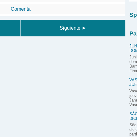
Comenta
Sp
Siguiente ►
Pa
JUN
DOM
Juni
domi
Barr
Fina
VAS
JUE
Vas
juev
Jane
Vasc
SÃO
DIC
São 
dici
part