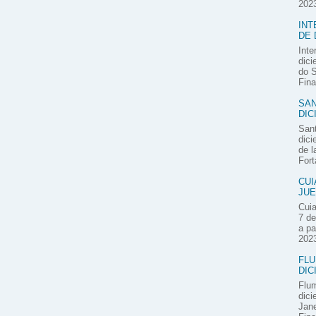
2023
INT
DE 
Inte
dici
do S
Fina
SAN
DIC
Sant
dici
de l
Fort
CUI
JUE
Cuia
7 de
a pa
2023
FLU
DIC
Flum
dici
Jane