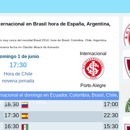
ternacional en Brasil hora de España, Argentina,
o muy cerca del mundial Brasil 2014, hora de Brasil, Colombia, Chile, Argentina,
 novena fecha en Claúdio Moacir de Azevedo
Internacional
omingo 1 de junio
17:30
Hora de Chile
novena jornada
Porto Alegre
nacional el domingo en Ecuador, Colombia, Brasil, Chile,
entina Uruguay y otros.
18:30
17:00
17:30
22:30
16:30
15:30