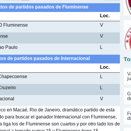
datos de partidos pasados de Fluminense
Loc.
- 0 Fluminense
V
ense
V
ao Paulo
L
atos de partidos pasados de Internacional
To
Loc.
V
0 Chapecoense
L
j
Cruzeiro
L
G
nacional
V
d
ico en Macaé, Rio de Janeiro, dramático partido de esta
F
tido para buscar el ganador Internacional con Fluminense,
d
la liga los de Fluminense son cuartos y por otro lado los de
ional a logrado sumar 15 y Fluminense tiene 15,