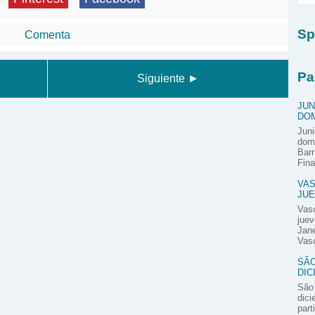
Sp
Comenta
Pa
Siguiente ►
JUN
DOM
Juni
domi
Barr
Fina
VAS
JUE
Vas
juev
Jane
Vasc
SÃO
DIC
São 
dici
part