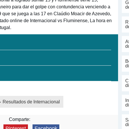
G
neiro para dar el golpe con contundencia venciendo a
d
a 9 que se juega a las 17 en Claúdio Moacir de Azevedo,
tado online de Internacional vs Fluminense, La hora en
R
d
tugal.
A
d
B
d
C
d
I
Resultados de Internacional
d
Comparte:
S
d
Pinterest
Facebook