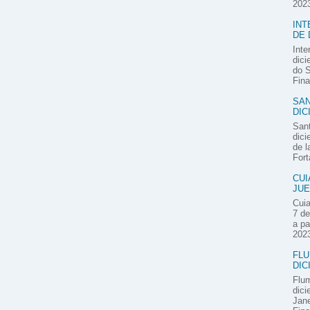
2023
INT
DE 
Inte
dici
do S
Fina
SAN
DIC
Sant
dici
de l
Fort
CUI
JUE
Cuia
7 de
a pa
2023
FLU
DIC
Flum
dici
Jane