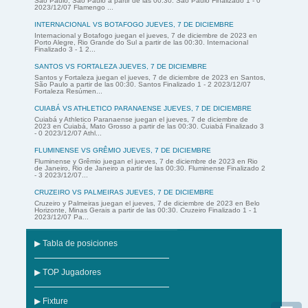
São Paulo, São Paulo a partir de las 00:30. São Paulo Finalizado 1 - 0
2023/12/07 Flamengo ...
INTERNACIONAL VS BOTAFOGO JUEVES, 7 DE DICIEMBRE
Internacional y Botafogo juegan el jueves, 7 de diciembre de 2023 en
Porto Alegre, Rio Grande do Sul a partir de las 00:30. Internacional
Finalizado 3 - 1 2...
SANTOS VS FORTALEZA JUEVES, 7 DE DICIEMBRE
Santos y Fortaleza juegan el jueves, 7 de diciembre de 2023 en Santos,
São Paulo a partir de las 00:30. Santos Finalizado 1 - 2 2023/12/07
Fortaleza Resúmen...
CUIABÁ VS ATHLETICO PARANAENSE JUEVES, 7 DE DICIEMBRE
Cuiabá y Athletico Paranaense juegan el jueves, 7 de diciembre de
2023 en Cuiabá, Mato Grosso a partir de las 00:30. Cuiabá Finalizado 3
- 0 2023/12/07 Athl...
FLUMINENSE VS GRÊMIO JUEVES, 7 DE DICIEMBRE
Fluminense y Grêmio juegan el jueves, 7 de diciembre de 2023 en Rio
de Janeiro, Rio de Janeiro a partir de las 00:30. Fluminense Finalizado 2
- 3 2023/12/07...
CRUZEIRO VS PALMEIRAS JUEVES, 7 DE DICIEMBRE
Cruzeiro y Palmeiras juegan el jueves, 7 de diciembre de 2023 en Belo
Horizonte, Minas Gerais a partir de las 00:30. Cruzeiro Finalizado 1 - 1
2023/12/07 Pa...
▶ Tabla de posiciones
▶ TOP Jugadores
▶ Fixture