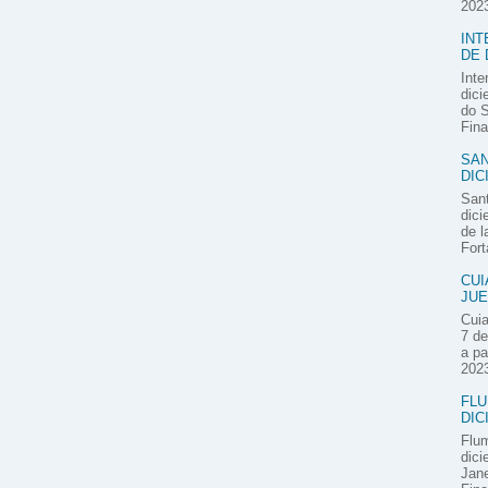
2023
INT
DE 
Inte
dici
do S
Fina
SAN
DIC
Sant
dici
de l
Fort
CUI
JUE
Cuia
7 de
a pa
2023
FLU
DIC
Flum
dici
Jane