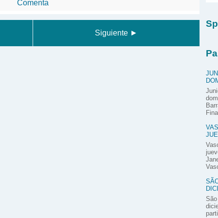
Comenta
Sp
Siguiente ►
Pa
JUN
DOM
Juni
domi
Barr
Fina
VAS
JUE
Vas
juev
Jane
Vasc
SÃO
DIC
São 
dici
part