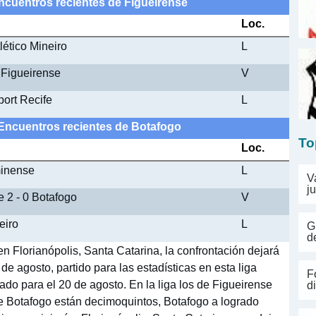
Encuentros recientes de Figueirense
Loc.
lético Mineiro
L
 Figueirense
V
port Recife
L
- Encuentros recientes de Botafogo
To
Loc.
minense
L
V
j
e 2 - 0 Botafogo
V
eiro
L
G
d
n Florianópolis, Santa Catarina, la confrontación dejará
e agosto, partido para las estadísticas en esta liga
F
ado para el 20 de agosto. En la liga los de Figueirense
d
de Botafogo están decimoquintos, Botafogo a logrado