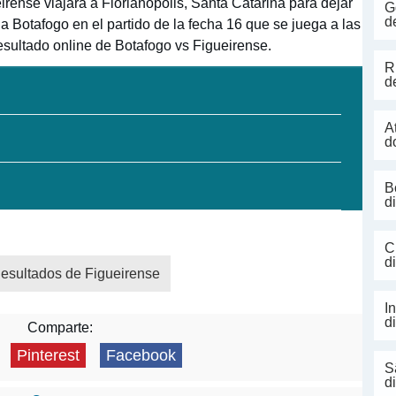
irense viajará a Florianópolis, Santa Catarina para dejar
G
d
 a Botafogo en el partido de la fecha 16 que se juega a las
esultado online de Botafogo vs Figueirense.
R
d
A
d
B
d
C
d
esultados de Figueirense
I
d
Comparte:
Pinterest
Facebook
S
d