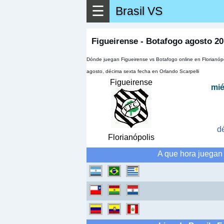
☰
Brasil VS
Figueirense - Botafogo agosto 20
Dónde juegan Figueirense vs Botafogo online en Florianópo
agosto, décima sexta fecha en Orlando Scarpelli
Figueirense
mié
d
Florianópolis
A que hora juegan 