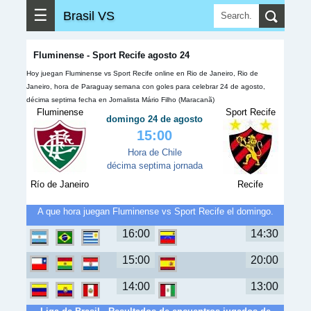
☰
Brasil VS
Fluminense - Sport Recife agosto 24
Hoy juegan Fluminense vs Sport Recife online en Rio de Janeiro, Rio de
Janeiro, hora de Paraguay semana con goles para celebrar 24 de agosto,
décima septima fecha en Jornalista Mário Filho (Maracanã)
Fluminense
Sport Recife
domingo 24 de agosto
15:00
Hora de Chile
décima septima jornada
Río de Janeiro
Recife
A que hora juegan Fluminense vs Sport Recife el domingo.
16:00
14:30
15:00
20:00
14:00
13:00