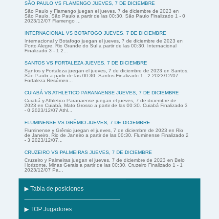
SÃO PAULO VS FLAMENGO JUEVES, 7 DE DICIEMBRE
São Paulo y Flamengo juegan el jueves, 7 de diciembre de 2023 en
São Paulo, São Paulo a partir de las 00:30. São Paulo Finalizado 1 - 0
2023/12/07 Flamengo ...
INTERNACIONAL VS BOTAFOGO JUEVES, 7 DE DICIEMBRE
Internacional y Botafogo juegan el jueves, 7 de diciembre de 2023 en
Porto Alegre, Rio Grande do Sul a partir de las 00:30. Internacional
Finalizado 3 - 1 2...
SANTOS VS FORTALEZA JUEVES, 7 DE DICIEMBRE
Santos y Fortaleza juegan el jueves, 7 de diciembre de 2023 en Santos,
São Paulo a partir de las 00:30. Santos Finalizado 1 - 2 2023/12/07
Fortaleza Resúmen...
CUIABÁ VS ATHLETICO PARANAENSE JUEVES, 7 DE DICIEMBRE
Cuiabá y Athletico Paranaense juegan el jueves, 7 de diciembre de
2023 en Cuiabá, Mato Grosso a partir de las 00:30. Cuiabá Finalizado 3
- 0 2023/12/07 Athl...
FLUMINENSE VS GRÊMIO JUEVES, 7 DE DICIEMBRE
Fluminense y Grêmio juegan el jueves, 7 de diciembre de 2023 en Rio
de Janeiro, Rio de Janeiro a partir de las 00:30. Fluminense Finalizado 2
- 3 2023/12/07...
CRUZEIRO VS PALMEIRAS JUEVES, 7 DE DICIEMBRE
Cruzeiro y Palmeiras juegan el jueves, 7 de diciembre de 2023 en Belo
Horizonte, Minas Gerais a partir de las 00:30. Cruzeiro Finalizado 1 - 1
2023/12/07 Pa...
▶ Tabla de posiciones
▶ TOP Jugadores