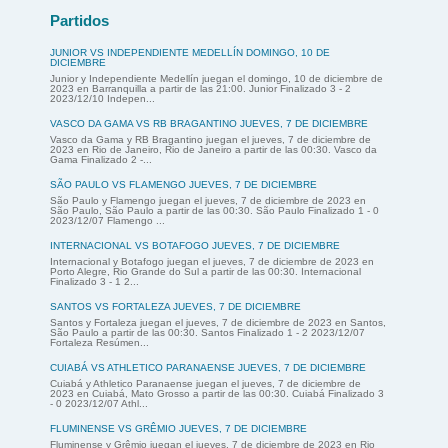
Partidos
JUNIOR VS INDEPENDIENTE MEDELLÍN DOMINGO, 10 DE
DICIEMBRE
Junior y Independiente Medellín juegan el domingo, 10 de diciembre de
2023 en Barranquilla a partir de las 21:00. Junior Finalizado 3 - 2
2023/12/10 Indepen...
VASCO DA GAMA VS RB BRAGANTINO JUEVES, 7 DE DICIEMBRE
Vasco da Gama y RB Bragantino juegan el jueves, 7 de diciembre de
2023 en Rio de Janeiro, Rio de Janeiro a partir de las 00:30. Vasco da
Gama Finalizado 2 -...
SÃO PAULO VS FLAMENGO JUEVES, 7 DE DICIEMBRE
São Paulo y Flamengo juegan el jueves, 7 de diciembre de 2023 en
São Paulo, São Paulo a partir de las 00:30. São Paulo Finalizado 1 - 0
2023/12/07 Flamengo ...
INTERNACIONAL VS BOTAFOGO JUEVES, 7 DE DICIEMBRE
Internacional y Botafogo juegan el jueves, 7 de diciembre de 2023 en
Porto Alegre, Rio Grande do Sul a partir de las 00:30. Internacional
Finalizado 3 - 1 2...
SANTOS VS FORTALEZA JUEVES, 7 DE DICIEMBRE
Santos y Fortaleza juegan el jueves, 7 de diciembre de 2023 en Santos,
São Paulo a partir de las 00:30. Santos Finalizado 1 - 2 2023/12/07
Fortaleza Resúmen...
CUIABÁ VS ATHLETICO PARANAENSE JUEVES, 7 DE DICIEMBRE
Cuiabá y Athletico Paranaense juegan el jueves, 7 de diciembre de
2023 en Cuiabá, Mato Grosso a partir de las 00:30. Cuiabá Finalizado 3
- 0 2023/12/07 Athl...
FLUMINENSE VS GRÊMIO JUEVES, 7 DE DICIEMBRE
Fluminense y Grêmio juegan el jueves, 7 de diciembre de 2023 en Rio