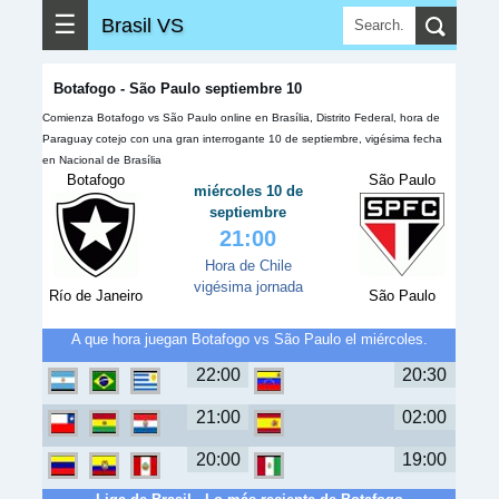
☰
Brasil VS
Botafogo - São Paulo septiembre 10
Comienza Botafogo vs São Paulo online en Brasília, Distrito Federal, hora de
Paraguay cotejo con una gran interrogante 10 de septiembre, vigésima fecha
en Nacional de Brasília
Botafogo
São Paulo
miércoles 10 de
septiembre
21:00
Hora de Chile
vigésima jornada
Río de Janeiro
São Paulo
A que hora juegan Botafogo vs São Paulo el miércoles.
22:00
20:30
21:00
02:00
20:00
19:00