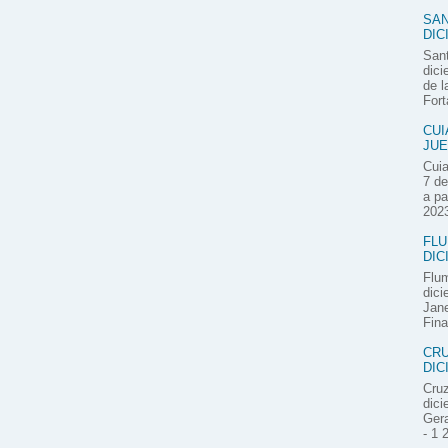
SAN
DIC
Sant
dici
de l
Fort
CUI
JUE
Cuia
7 de
a pa
2023
FLU
DIC
Flum
dici
Jane
Fina
CRU
DIC
Cruz
dici
Gera
- 1 