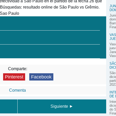
efectividad a São Paulo en el partido de la fecha 26 que
JUN
 Búsquedas: resultado online de São Paulo vs Grêmio.
DOM
 Sao Paulo
Juni
domi
Barr
Fina
VAS
JUE
Vas
juev
Jane
Vasc
SÃO
DIC
Comparte:
São 
Pinterest
Facebook
dici
part
2023
Comenta
INT
DE 
Inte
dici
Siguiente ►
do S
Fina