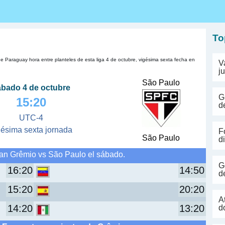
s
To
e Paraguay hora entre planteles de esta liga 4 de octubre, vigésima sexta fecha en
V
j
São Paulo
ábado 4 de octubre
G
15:20
d
UTC-4
gésima sexta jornada
F
São Paulo
d
an Grêmio vs São Paulo el sábado.
G
16:20
14:50
d
15:20
20:20
A
14:20
13:20
d