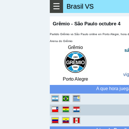
☰
Brasil VS
▶
Ver má
Grêmio - São Paulo octubre 4
Partido Grêmio vs São Paulo online en Porto Alegre, hora d
Arena do Grêmio
Grêmio
s
vi
Porto Alegre
A que hora jueg