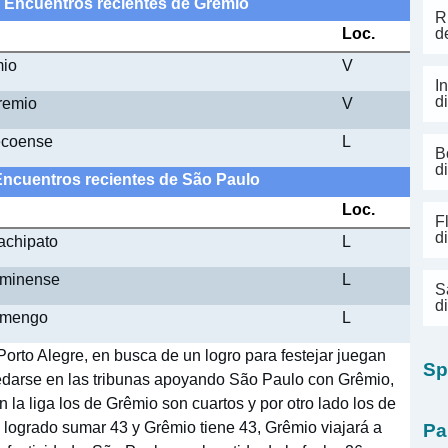
 - Encuentros recientes de Grêmio
R
Loc.
d
mio
V
I
d
remio
V
ecoense
L
B
d
 Encuentros recientes de São Paulo
Loc.
F
d
achipato
L
uminense
L
S
d
lamengo
L
orto Alegre, en busca de un logro para festejar juegan
Sp
quedarse en las tribunas apoyando São Paulo con Grêmio,
n la liga los de Grêmio son cuartos y por otro lado los de
 logrado sumar 43 y Grêmio tiene 43, Grêmio viajará a
Pa