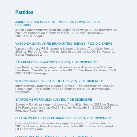
Partidos
JUNIOR VS INDEPENDIENTE MEDELLÍN DOMINGO, 10 DE
DICIEMBRE
Junior y Independiente Medellín juegan el domingo, 10 de diciembre de
2023 en Barranquilla a partir de las 21:00. Junior Finalizado 3 - 2
2023/12/10 Indepen...
VASCO DA GAMA VS RB BRAGANTINO JUEVES, 7 DE DICIEMBRE
Vasco da Gama y RB Bragantino juegan el jueves, 7 de diciembre de
2023 en Rio de Janeiro, Rio de Janeiro a partir de las 00:30. Vasco da
Gama Finalizado 2 -...
SÃO PAULO VS FLAMENGO JUEVES, 7 DE DICIEMBRE
São Paulo y Flamengo juegan el jueves, 7 de diciembre de 2023 en
São Paulo, São Paulo a partir de las 00:30. São Paulo Finalizado 1 - 0
2023/12/07 Flamengo ...
INTERNACIONAL VS BOTAFOGO JUEVES, 7 DE DICIEMBRE
Internacional y Botafogo juegan el jueves, 7 de diciembre de 2023 en
Porto Alegre, Rio Grande do Sul a partir de las 00:30. Internacional
Finalizado 3 - 1 2...
SANTOS VS FORTALEZA JUEVES, 7 DE DICIEMBRE
Santos y Fortaleza juegan el jueves, 7 de diciembre de 2023 en Santos,
São Paulo a partir de las 00:30. Santos Finalizado 1 - 2 2023/12/07
Fortaleza Resúmen...
CUIABÁ VS ATHLETICO PARANAENSE JUEVES, 7 DE DICIEMBRE
Cuiabá y Athletico Paranaense juegan el jueves, 7 de diciembre de
2023 en Cuiabá, Mato Grosso a partir de las 00:30. Cuiabá Finalizado 3
- 0 2023/12/07 Athl...
FLUMINENSE VS GRÊMIO JUEVES, 7 DE DICIEMBRE