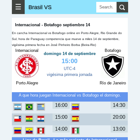
☰
Brasil VS
Internacional - Botafogo septiembre 14
En cancha Internacional vs Botafogo online en Porto Alegre, Rio Grande do
Sul, hora de Paraguay competencia que mueve a miles 14 de septiembre,
vigésima primera fecha en José Pinheiro Borba (Beira-Rio)
Internacional
Botafogo
domingo 14 de septiembre
15:00
UTC-4
vigésima primera jornada
Porto Alegre
Río de Janeiro
A que hora juegan Internacional vs Botafogo el domingo.
16:00
14:30
15:00
20:00
14:00
13:00