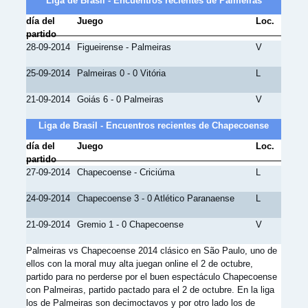
Liga de Brasil - Encuentros recientes de Palmeiras
día del
Juego
Loc.
partido
28-09-2014
Figueirense - Palmeiras
V
25-09-2014
Palmeiras 0 - 0 Vitória
L
21-09-2014
Goiás 6 - 0 Palmeiras
V
Liga de Brasil - Encuentros recientes de Chapecoense
día del
Juego
Loc.
partido
27-09-2014
Chapecoense - Criciúma
L
24-09-2014
Chapecoense 3 - 0 Atlético Paranaense
L
21-09-2014
Gremio 1 - 0 Chapecoense
V
Palmeiras vs Chapecoense 2014 clásico en São Paulo, uno de
ellos con la moral muy alta juegan online el 2 de octubre,
partido para no perderse por el buen espectáculo Chapecoense
con Palmeiras, partido pactado para el 2 de octubre. En la liga
los de Palmeiras son decimoctavos y por otro lado los de