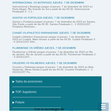
INTERNACIONAL VS BOTAFOGO JUEVES, 7 DE DICIEMBRE
Internacional y Botafogo juegan el jueves, 7 de diciembre de 2023 en
Porto Alegre, Rio Grande do Sul a partir de las 00:30. Internacional
Finalizado 3 - 1 2...
SANTOS VS FORTALEZA JUEVES, 7 DE DICIEMBRE
Santos y Fortaleza juegan el jueves, 7 de diciembre de 2023 en Santos,
São Paulo a partir de las 00:30. Santos Finalizado 1 - 2 2023/12/07
Fortaleza Resúmen...
CUIABÁ VS ATHLETICO PARANAENSE JUEVES, 7 DE DICIEMBRE
Cuiabá y Athletico Paranaense juegan el jueves, 7 de diciembre de
2023 en Cuiabá, Mato Grosso a partir de las 00:30. Cuiabá Finalizado 3
- 0 2023/12/07 Athl...
FLUMINENSE VS GRÊMIO JUEVES, 7 DE DICIEMBRE
Fluminense y Grêmio juegan el jueves, 7 de diciembre de 2023 en Rio
de Janeiro, Rio de Janeiro a partir de las 00:30. Fluminense Finalizado 2
- 3 2023/12/07...
CRUZEIRO VS PALMEIRAS JUEVES, 7 DE DICIEMBRE
Cruzeiro y Palmeiras juegan el jueves, 7 de diciembre de 2023 en Belo
Horizonte, Minas Gerais a partir de las 00:30. Cruzeiro Finalizado 1 - 1
2023/12/07 Pa...
▶ Tabla de posiciones
▶ TOP Jugadores
▶ Fixture
☰
Con la tecnología de
Blogger
.