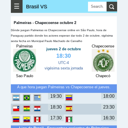
☰
Brasil VS
Palmeiras - Chapecoense octubre 2
Dónde juegan Palmeiras vs Chapecoense online en São Paulo, hora de
Paraguay partido donde los actores esperan dar todo 2 de octubre, vigésima
sexta fecha en Municipal Paulo Machado de Carvalho
Palmeiras
Chapecoense
jueves 2 de octubre
18:30
UTC-4
vigésima sexta jornada
Sao Paulo
Chapecó
A que hora juegan Palmeiras vs Chapecoense el jueves.
19:30
18:00
18:30
23:30
17:30
16:30