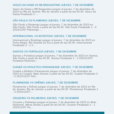
VASCO DA GAMA VS RB BRAGANTINO JUEVES, 7 DE DICIEMBRE
Vasco da Gama y RB Bragantino juegan el jueves, 7 de diciembre de
2023 en Rio de Janeiro, Rio de Janeiro a partir de las 00:30. Vasco da
Gama Finalizado 2 -...
SÃO PAULO VS FLAMENGO JUEVES, 7 DE DICIEMBRE
São Paulo y Flamengo juegan el jueves, 7 de diciembre de 2023 en
São Paulo, São Paulo a partir de las 00:30. São Paulo Finalizado 1 - 0
2023/12/07 Flamengo ...
INTERNACIONAL VS BOTAFOGO JUEVES, 7 DE DICIEMBRE
Internacional y Botafogo juegan el jueves, 7 de diciembre de 2023 en
Porto Alegre, Rio Grande do Sul a partir de las 00:30. Internacional
Finalizado 3 - 1 2...
SANTOS VS FORTALEZA JUEVES, 7 DE DICIEMBRE
Santos y Fortaleza juegan el jueves, 7 de diciembre de 2023 en Santos,
São Paulo a partir de las 00:30. Santos Finalizado 1 - 2 2023/12/07
Fortaleza Resúmen...
CUIABÁ VS ATHLETICO PARANAENSE JUEVES, 7 DE DICIEMBRE
Cuiabá y Athletico Paranaense juegan el jueves, 7 de diciembre de
2023 en Cuiabá, Mato Grosso a partir de las 00:30. Cuiabá Finalizado 3
- 0 2023/12/07 Athl...
FLUMINENSE VS GRÊMIO JUEVES, 7 DE DICIEMBRE
Fluminense y Grêmio juegan el jueves, 7 de diciembre de 2023 en Rio
de Janeiro, Rio de Janeiro a partir de las 00:30. Fluminense Finalizado 2
- 3 2023/12/07...
CRUZEIRO VS PALMEIRAS JUEVES, 7 DE DICIEMBRE
Cruzeiro y Palmeiras juegan el jueves, 7 de diciembre de 2023 en Belo
Horizonte, Minas Gerais a partir de las 00:30. Cruzeiro Finalizado 1 - 1
2023/12/07 Pa...