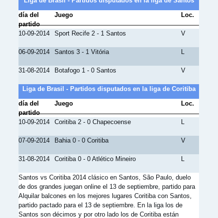
Liga de Brasil - Partidos disputados en la liga de Santos
día del
Juego
Loc.
partido
10-09-2014
Sport Recife 2 - 1 Santos
V
06-09-2014
Santos 3 - 1 Vitória
L
31-08-2014
Botafogo 1 - 0 Santos
V
Liga de Brasil - Partidos disputados en la liga de Coritiba
día del
Juego
Loc.
partido
10-09-2014
Coritiba 2 - 0 Chapecoense
L
07-09-2014
Bahia 0 - 0 Coritiba
V
31-08-2014
Coritiba 0 - 0 Atlético Mineiro
L
Santos vs Coritiba 2014 clásico en Santos, São Paulo, duelo
de dos grandes juegan online el 13 de septiembre, partido para
Alquilar balcones en los mejores lugares Coritiba con Santos,
partido pactado para el 13 de septiembre. En la liga los de
Santos son décimos y por otro lado los de Coritiba están