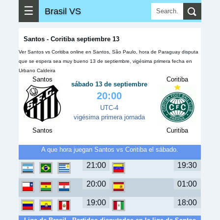
☰
Brasil VS
Santos - Coritiba septiembre 13
Ver Santos vs Coritiba online en Santos, São Paulo, hora de Paraguay disputa
que se espera sea muy bueno 13 de septiembre, vigésima primera fecha en
Urbano Caldeira
Santos
Coritiba
sábado 13 de septiembre
20:00
UTC-4
vigésima primera jornada
Santos
Curitiba
A que hora juegan Santos vs Coritiba el sábado.
21:00
19:30
20:00
01:00
19:00
18:00