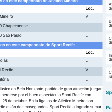
os en este campeonato de Atlético Mineiro
A
Loc.
d
 Mineiro
V
B
d
 - 0 Chapecoense
L
- 0 Sao Paulo
L
C
d
ados en este campeonato de Sport Recife
Loc.
I
d
Goiás
L
t Recife
V
C
j
itória
L
clásico en Belo Horizonte, partido de gran atracción juegan
Sp
no perderse por el buen espectáculo Sport Recife con
l 25 de octubre. En la liga los de Atlético Mineiro son
ecife están decimosegundos, Sport Recife a logrado sumar
Pa