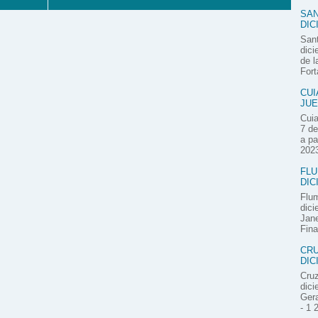
SAN
DIC
Sant
dici
de l
Fort
CUI
JUE
Cuia
7 de
a pa
2023
FLU
DIC
Flum
dici
Jane
Fina
CRU
DIC
Cruz
dici
Gera
- 1 