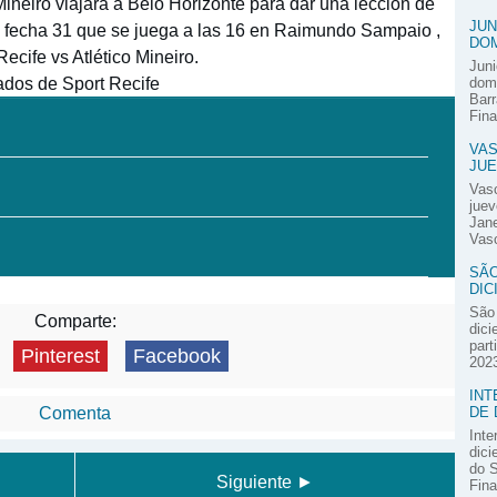
o Mineiro viajará a Belo Horizonte para dar una lección de
JUN
 la fecha 31 que se juega a las 16 en Raimundo Sampaio ,
DOM
ecife vs Atlético Mineiro.
Juni
ados de Sport Recife
domi
Barr
Fina
VAS
JUE
Vas
juev
Jane
Vasc
SÃO
DIC
São 
Comparte:
dici
part
Pinterest
Facebook
2023
INT
DE 
Comenta
Inte
dici
do S
Siguiente ►
Fina