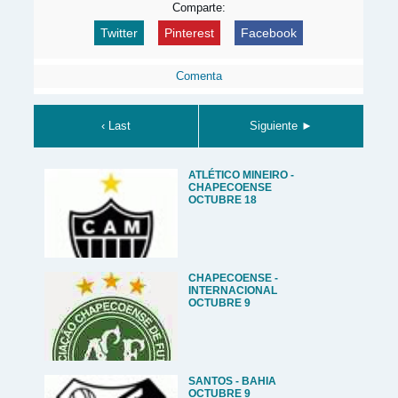
Comparte:
Twitter
Pinterest
Facebook
Comenta
‹ Last
Siguiente ►
ATLÉTICO MINEIRO -
CHAPECOENSE
OCTUBRE 18
CHAPECOENSE -
INTERNACIONAL
OCTUBRE 9
SANTOS - BAHIA
OCTUBRE 9