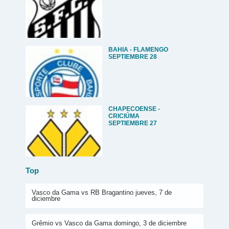
BAHIA - FLAMENGO
SEPTIEMBRE 28
CHAPECOENSE -
CRICIÚMA
SEPTIEMBRE 27
Top
Vasco da Gama vs RB Bragantino jueves, 7 de
diciembre
Grêmio vs Vasco da Gama domingo, 3 de diciembre