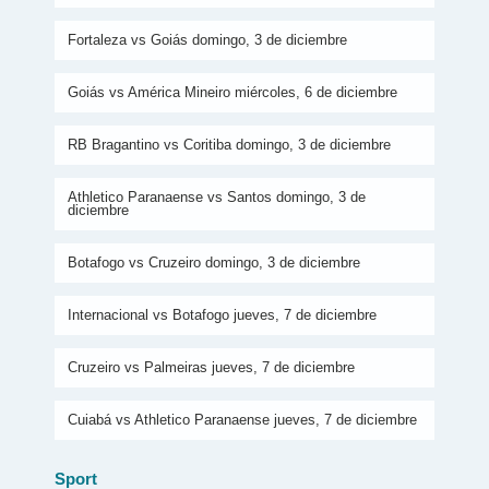
Fortaleza vs Goiás domingo, 3 de diciembre
Goiás vs América Mineiro miércoles, 6 de diciembre
RB Bragantino vs Coritiba domingo, 3 de diciembre
Athletico Paranaense vs Santos domingo, 3 de
diciembre
Botafogo vs Cruzeiro domingo, 3 de diciembre
Internacional vs Botafogo jueves, 7 de diciembre
Cruzeiro vs Palmeiras jueves, 7 de diciembre
Cuiabá vs Athletico Paranaense jueves, 7 de diciembre
Sport