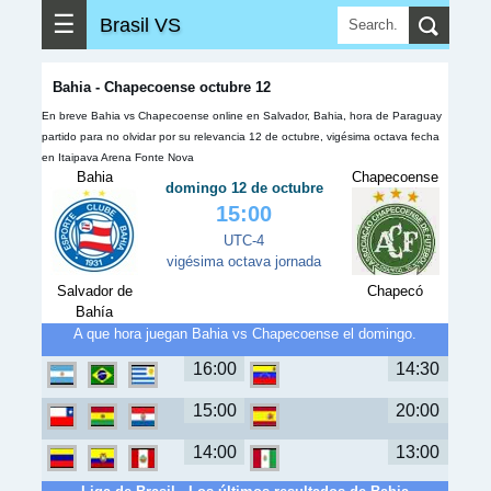
☰
Brasil VS
Bahia - Chapecoense octubre 12
En breve Bahia vs Chapecoense online en Salvador, Bahia, hora de Paraguay
partido para no olvidar por su relevancia 12 de octubre, vigésima octava fecha
en Itaipava Arena Fonte Nova
Bahia
Chapecoense
domingo 12 de octubre
15:00
UTC-4
vigésima octava jornada
Salvador de
Chapecó
Bahía
A que hora juegan Bahia vs Chapecoense el domingo.
16:00
14:30
15:00
20:00
14:00
13:00