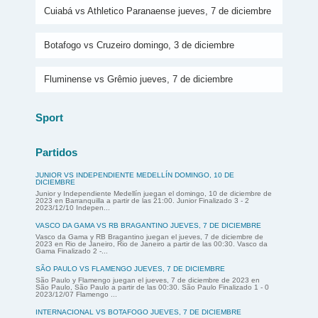
Cuiabá vs Athletico Paranaense jueves, 7 de diciembre
Botafogo vs Cruzeiro domingo, 3 de diciembre
Fluminense vs Grêmio jueves, 7 de diciembre
Sport
Partidos
JUNIOR VS INDEPENDIENTE MEDELLÍN DOMINGO, 10 DE
DICIEMBRE
Junior y Independiente Medellín juegan el domingo, 10 de diciembre de
2023 en Barranquilla a partir de las 21:00. Junior Finalizado 3 - 2
2023/12/10 Indepen...
VASCO DA GAMA VS RB BRAGANTINO JUEVES, 7 DE DICIEMBRE
Vasco da Gama y RB Bragantino juegan el jueves, 7 de diciembre de
2023 en Rio de Janeiro, Rio de Janeiro a partir de las 00:30. Vasco da
Gama Finalizado 2 -...
SÃO PAULO VS FLAMENGO JUEVES, 7 DE DICIEMBRE
São Paulo y Flamengo juegan el jueves, 7 de diciembre de 2023 en
São Paulo, São Paulo a partir de las 00:30. São Paulo Finalizado 1 - 0
2023/12/07 Flamengo ...
INTERNACIONAL VS BOTAFOGO JUEVES, 7 DE DICIEMBRE