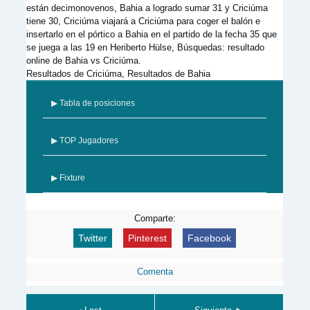
están decimonovenos, Bahia a logrado sumar 31 y Criciúma
tiene 30, Criciúma viajará a Criciúma para coger el balón e
insertarlo en el pórtico a Bahia en el partido de la fecha 35 que
se juega a las 19 en Heriberto Hülse, Búsquedas: resultado
online de Bahia vs Criciúma.
Resultados de Criciúma, Resultados de Bahia
▶ Tabla de posiciones
▶ TOP Jugadores
▶ Fixture
Comparte:
Twitter
Pinterest
Facebook
Comenta