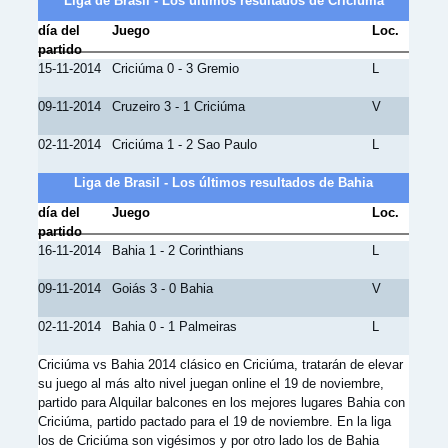
Liga de Brasil - Los últimos resultados de Criciúma
día del
Juego
Loc.
partido
15-11-2014
Criciúma 0 - 3 Gremio
L
09-11-2014
Cruzeiro 3 - 1 Criciúma
V
02-11-2014
Criciúma 1 - 2 Sao Paulo
L
Liga de Brasil - Los últimos resultados de Bahia
día del
Juego
Loc.
partido
16-11-2014
Bahia 1 - 2 Corinthians
L
09-11-2014
Goiás 3 - 0 Bahia
V
02-11-2014
Bahia 0 - 1 Palmeiras
L
Criciúma vs Bahia 2014 clásico en Criciúma, tratarán de elevar
su juego al más alto nivel juegan online el 19 de noviembre,
partido para Alquilar balcones en los mejores lugares Bahia con
Criciúma, partido pactado para el 19 de noviembre. En la liga
los de Criciúma son vigésimos y por otro lado los de Bahia