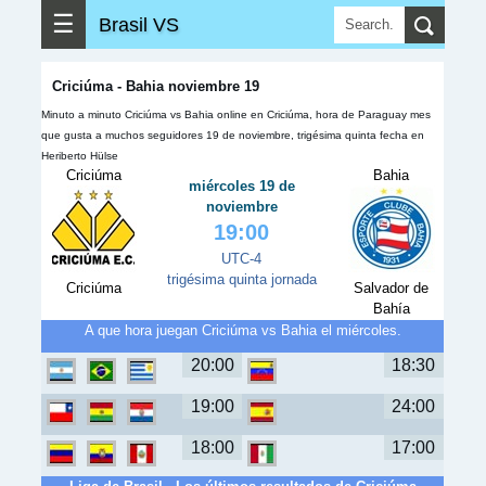
☰
Brasil VS
Criciúma - Bahia noviembre 19
Minuto a minuto Criciúma vs Bahia online en Criciúma, hora de Paraguay mes
que gusta a muchos seguidores 19 de noviembre, trigésima quinta fecha en
Heriberto Hülse
Criciúma
Bahia
miércoles 19 de
noviembre
19:00
UTC-4
trigésima quinta jornada
Criciúma
Salvador de
Bahía
A que hora juegan Criciúma vs Bahia el miércoles.
20:00
18:30
19:00
24:00
18:00
17:00