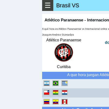
☰
Brasil VS
▶
Ver má
Atlético Paranaense - Internacio
A qué hora es Atlético Paranaense vs Internacional online 
Joaquim Américo Guimarães
Atlético Paranaense
d
Curitiba
A que hora juegan Atlét