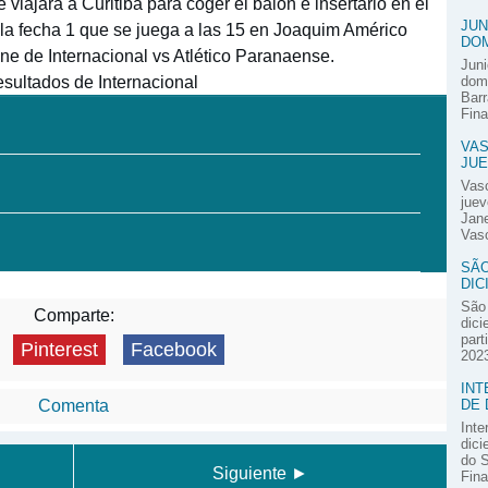
viajará a Curitiba para coger el balón e insertarlo en el
JUN
de la fecha 1 que se juega a las 15 en Joaquim Américo
DOM
ne de Internacional vs Atlético Paranaense.
Juni
sultados de Internacional
domi
Barr
Fina
VAS
JUE
Vas
juev
Jane
Vasc
SÃO
DIC
São 
Comparte:
dici
part
Pinterest
Facebook
2023
INT
DE 
Comenta
Inte
dici
do S
Siguiente ►
Fina