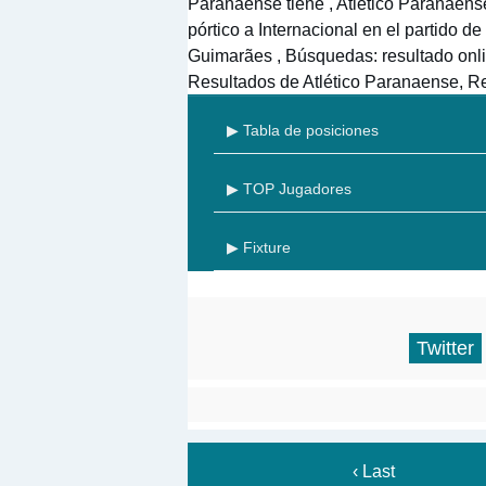
Paranaense tiene , Atlético Paranaense 
pórtico a Internacional en el partido 
Guimarães , Búsquedas: resultado onli
Resultados de Atlético Paranaense, Re
▶ Tabla de posiciones
▶ TOP Jugadores
▶ Fixture
Twitter
‹ Last