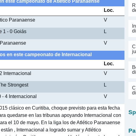
 en este campeonato de Atlético Paranaense
R
Loc.
d
ético Paranaense
V
I
d
 1 - 0 Goiás
L
o Paranaense
V
C
j
dos en este campeonato de Internacional
Loc.
B
d
 2 Internacional
V
 The Strongest
L
C
d
 - 4 Internacional
V
015 clásico en Curitiba, choque previsto para esta fecha
Sp
para quedarse en las tribunas apoyando Internacional con
ara el 10 de mayo. En la liga los de Atlético Paranaense
 están , Internacional a logrado sumar y Atlético
Pa