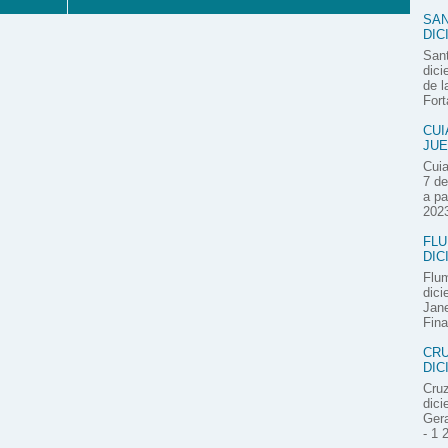
SAN
DIC
Sant
dici
de l
Fort
CUI
JUE
Cuia
7 de
a pa
2023
FLU
DIC
Flum
dici
Jane
Fina
CRU
DIC
Cruz
dici
Gera
- 1 