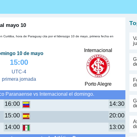
s
To
nal mayo 10
en Curitiba, hora de Paraguay cita por el liderazgo 10 de mayo, primera fecha en
V
j
Internacional
omingo 10 de mayo
G
15:00
d
UTC-4
primera jornada
F
Porto Alegre
d
ico Paranaense vs Internacional el domingo.
G
16:00
14:30
d
15:00
20:00
A
14:00
13:00
d