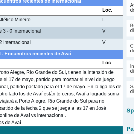
ncuentros recientes de Internacional
A
Loc.
d
Atlético Mineiro
L
B
d
 3 - 0 Internacional
V
 2 Internacional
V
C
d
l - Encuentros recientes de Avaí
Loc.
I
d
orto Alegre, Rio Grande do Sul, tienen la intensión de
e el 17 de mayo, partido para mostrar el nivel de juego
nal, partido pactado para el 17 de mayo. En la liga los de
S
d
otro lado los de Avaí están terceros, Avaí a logrado sumar
l viajará a Porto Alegre, Rio Grande do Sul para no
partido de la fecha 2 que se juega a las 17 en José
Sp
nline de Avaí vs Internacional.
os de Avaí
Pa