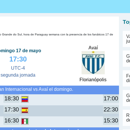
s
To
Rio Grande do Sul, hora de Paraguay semana con la presencia de los fanáticos 17 de
V
j
Avaí
omingo 17 de mayo
G
17:30
d
UTC-4
segunda jornada
F
Florianópolis
d
n Internacional vs Avaí el domingo.
G
18:30
17:00
d
17:30
22:30
R
16:30
15:30
d