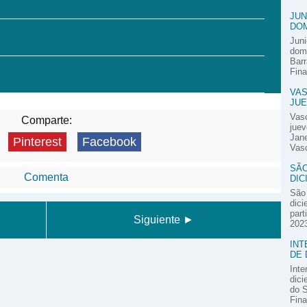
JUN
DOM
Juni
domi
Barr
Fina
VAS
JUE
Vas
Comparte:
juev
Jane
Pinterest
Facebook
Vasc
SÃO
Comenta
DIC
São 
dici
part
Siguiente ►
2023
INT
DE 
Inte
dici
do S
Fina