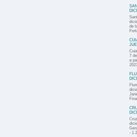
SAN
DIC
Sant
dici
de l
Fort
CUI
JUE
Cuia
7 de
a pa
2023
FLU
DIC
Flum
dici
Jane
Fina
CRU
DIC
Cruz
dici
Gera
- 1 