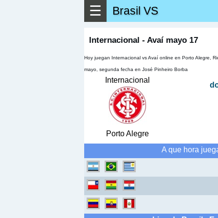
☰
Brasil VS
▶
Ver má
Internacional - Avaí mayo 17
Hoy juegan Internacional vs Avaí online en Porto Alegre, 
mayo, segunda fecha en José Pinheiro Borba
Internacional
d
Porto Alegre
A que hora juega