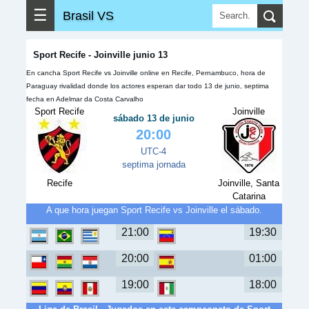
☰
Brasil VS
Sport Recife - Joinville junio 13
En cancha Sport Recife vs Joinville online en Recife, Pernambuco, hora de
Paraguay rivalidad donde los actores esperan dar todo 13 de junio, septima
fecha en Adelmar da Costa Carvalho
Sport Recife
Joinville
sábado 13 de junio
20:00
UTC-4
septima jornada
Recife
Joinville, Santa
Catarina
A que hora juegan Sport Recife vs Joinville el sábado.
21:00
19:30
20:00
01:00
19:00
18:00