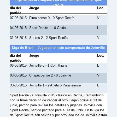
Liga de Brasil - Jugados en este campeonato de Sport
Recife
día del
Juego
Loc.
partido
07-06-2015
Fluminense 0 - 0 Sport Recife
V
04-06-2015
Sport Recife 1 - 0 Goiás
L
31-05-2015
Santos 2 - 2 Sport Recife
V
Liga de Brasil - Jugados en este campeonato de Joinville
día del
Juego
Loc.
partido
06-06-2015
Joinville 0 - 1 Corinthians
L
03-06-2015
Chapecoense 2 - 0 Joinville
V
30-05-2015
Joinville 1 - 2 Atlético Paranaense
L
Sport Recife vs Joinville 2015 clásico en Recife, Pernambuco,
con la firme decisión de vencer al otro juegan online el 13 de
junio, partido para revisar los detalles y jugadas Joinville con
Sport Recife, partido pactado para el 13 de junio. En la liga los
de Sport Recife son sextos y por otro lado los de Joinville están