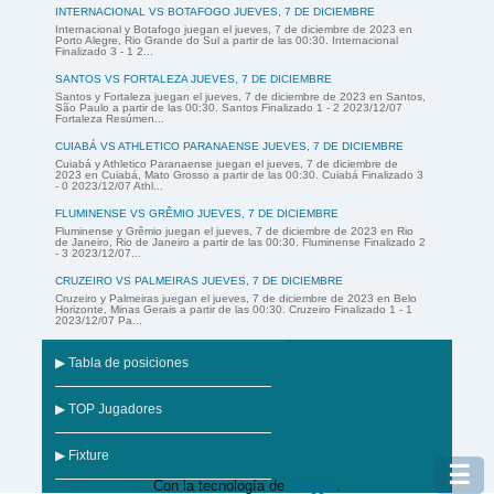
INTERNACIONAL VS BOTAFOGO JUEVES, 7 DE DICIEMBRE
Internacional y Botafogo juegan el jueves, 7 de diciembre de 2023 en
Porto Alegre, Rio Grande do Sul a partir de las 00:30. Internacional
Finalizado 3 - 1 2...
SANTOS VS FORTALEZA JUEVES, 7 DE DICIEMBRE
Santos y Fortaleza juegan el jueves, 7 de diciembre de 2023 en Santos,
São Paulo a partir de las 00:30. Santos Finalizado 1 - 2 2023/12/07
Fortaleza Resúmen...
CUIABÁ VS ATHLETICO PARANAENSE JUEVES, 7 DE DICIEMBRE
Cuiabá y Athletico Paranaense juegan el jueves, 7 de diciembre de
2023 en Cuiabá, Mato Grosso a partir de las 00:30. Cuiabá Finalizado 3
- 0 2023/12/07 Athl...
FLUMINENSE VS GRÊMIO JUEVES, 7 DE DICIEMBRE
Fluminense y Grêmio juegan el jueves, 7 de diciembre de 2023 en Rio
de Janeiro, Rio de Janeiro a partir de las 00:30. Fluminense Finalizado 2
- 3 2023/12/07...
CRUZEIRO VS PALMEIRAS JUEVES, 7 DE DICIEMBRE
Cruzeiro y Palmeiras juegan el jueves, 7 de diciembre de 2023 en Belo
Horizonte, Minas Gerais a partir de las 00:30. Cruzeiro Finalizado 1 - 1
2023/12/07 Pa...
▶ Tabla de posiciones
▶ TOP Jugadores
▶ Fixture
☰
Con la tecnología de
Blogger
.