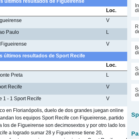
os últimos resultados de Figueirense
I
Loc.
d
igueirense
V
R
d
Sao Paulo
L
 Figueirense
V
B
d
os últimos resultados de Sport Recife
Loc.
S
d
Ponte Preta
L
port Recife
V
S
d
 1 - 1 Sport Recife
V
co en Florianópolis, duelo de dos grandes juegan online
Sp
 andan los equipos Sport Recife con Figueirense, partido
ga los de Figueirense son decimosextos y por otro lado los
cife a logrado sumar 28 y Figueirense tiene 20,
Pa