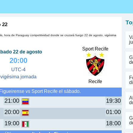
s
To
o 22
lis, hora de Paraguay competitividad donde se cruzará fuego 22 de agosto, vigésima
V
j
Sport Recife
bado 22 de agosto
G
20:00
d
UTC-4
vigésima jornada
F
Recife
d
Figueirense vs Sport Recife el sábado.
A
21:00
19:30
d
20:00
01:00
G
19:00
18:00
d