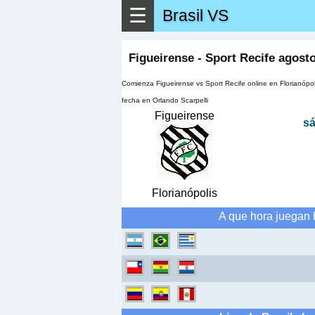
☰
Brasil VS
▶
Ver má
Figueirense - Sport Recife agost
Comienza Figueirense vs Sport Recife online en Florianópo
fecha en Orlando Scarpelli
Figueirense
sá
Florianópolis
A que hora juegan 