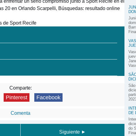
ra enfrentar un serio compromiso junto a Sport Recife en el
JUN
las 20 en Orlando Scarpelli, Búsquedas: resultado online
DOM
Juni
s de Sport Recife
domi
Barr
Fina
VAS
JUE
Vas
juev
Jane
Vasc
SÃO
DIC
São 
Comparte:
dici
part
Pinterest
Facebook
2023
INT
DE 
Comenta
Inte
dici
do S
Siguiente ►
Fina