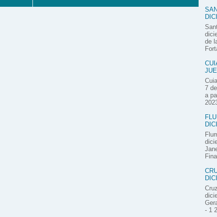
SAN
DIC
Sant
dici
de l
Fort
CUI
JUE
Cuia
7 de
a pa
2023
FLU
DIC
Flum
dici
Jane
Fina
CRU
DIC
Cruz
dici
Gera
- 1 