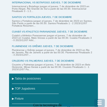
INTERNACIONAL VS BOTAFOGO JUEVES, 7 DE DICIEMBRE
Internacional y Botafogo juegan el jueves, 7 de diciembre de 2023 en
Porto Alegre, Rio Grande do Sul a partir de las 00:30. Internacional
Finalizado 3 - 1 2...
SANTOS VS FORTALEZA JUEVES, 7 DE DICIEMBRE
Santos y Fortaleza juegan el jueves, 7 de diciembre de 2023 en Santos,
São Paulo a partir de las 00:30. Santos Finalizado 1 - 2 2023/12/07
Fortaleza Resúmen...
CUIABÁ VS ATHLETICO PARANAENSE JUEVES, 7 DE DICIEMBRE
Cuiabá y Athletico Paranaense juegan el jueves, 7 de diciembre de
2023 en Cuiabá, Mato Grosso a partir de las 00:30. Cuiabá Finalizado 3
- 0 2023/12/07 Athl...
FLUMINENSE VS GRÊMIO JUEVES, 7 DE DICIEMBRE
Fluminense y Grêmio juegan el jueves, 7 de diciembre de 2023 en Rio
de Janeiro, Rio de Janeiro a partir de las 00:30. Fluminense Finalizado 2
- 3 2023/12/07...
CRUZEIRO VS PALMEIRAS JUEVES, 7 DE DICIEMBRE
Cruzeiro y Palmeiras juegan el jueves, 7 de diciembre de 2023 en Belo
Horizonte, Minas Gerais a partir de las 00:30. Cruzeiro Finalizado 1 - 1
2023/12/07 Pa...
▶ Tabla de posiciones
▶ TOP Jugadores
▶ Fixture
☰
Con la tecnología de
Blogger
.