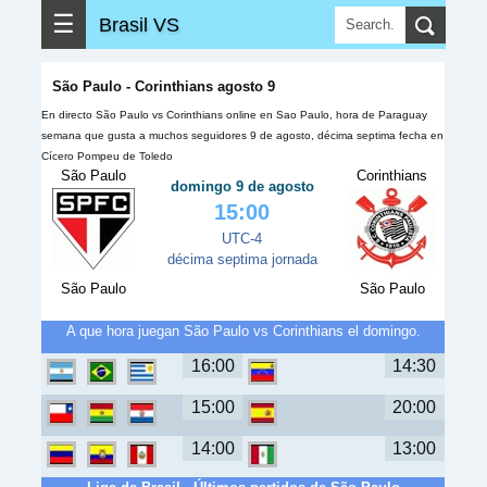
☰
Brasil VS
São Paulo - Corinthians agosto 9
En directo São Paulo vs Corinthians online en Sao Paulo, hora de Paraguay
semana que gusta a muchos seguidores 9 de agosto, décima septima fecha en
Cícero Pompeu de Toledo
São Paulo
Corinthians
domingo 9 de agosto
15:00
UTC-4
décima septima jornada
São Paulo
São Paulo
A que hora juegan São Paulo vs Corinthians el domingo.
16:00
14:30
15:00
20:00
14:00
13:00