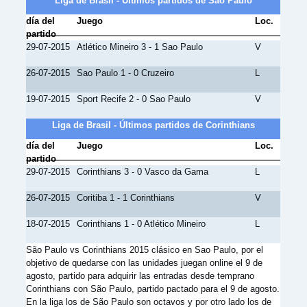
Liga de Brasil - Últimos partidos de São Paulo
día del
Juego
Loc.
partido
29-07-2015
Atlético Mineiro 3 - 1 Sao Paulo
V
26-07-2015
Sao Paulo 1 - 0 Cruzeiro
L
19-07-2015
Sport Recife 2 - 0 Sao Paulo
V
Liga de Brasil - Últimos partidos de Corinthians
día del
Juego
Loc.
partido
29-07-2015
Corinthians 3 - 0 Vasco da Gama
L
26-07-2015
Coritiba 1 - 1 Corinthians
V
18-07-2015
Corinthians 1 - 0 Atlético Mineiro
L
São Paulo vs Corinthians 2015 clásico en Sao Paulo, por el
objetivo de quedarse con las unidades juegan online el 9 de
agosto, partido para adquirir las entradas desde temprano
Corinthians con São Paulo, partido pactado para el 9 de agosto.
En la liga los de São Paulo son octavos y por otro lado los de