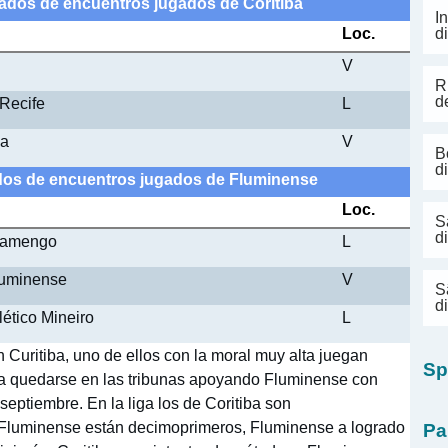
ltados de encuentros jugados de Coritiba
I
Loc.
d
V
R
d
 Recife
L
ba
V
B
d
tados de encuentros jugados de Fluminense
Loc.
S
d
Flamengo
L
Fluminense
V
S
d
lético Mineiro
L
 Curitiba, uno de ellos con la moral muy alta juegan
Sp
ara quedarse en las tribunas apoyando Fluminense con
 septiembre. En la liga los de Coritiba son
e Fluminense están decimoprimeros, Fluminense a logrado
Pa