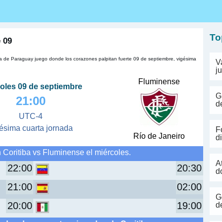
s
To
 09
ora de Paraguay juego donde los corazones palpitan fuerte 09 de septiembre, vigésima
V
j
Fluminense
oles 09 de septiembre
G
21:00
d
UTC-4
ésima cuarta jornada
F
Río de Janeiro
d
 Coritiba vs Fluminense el miércoles.
A
22:00
20:30
d
21:00
02:00
G
20:00
19:00
d