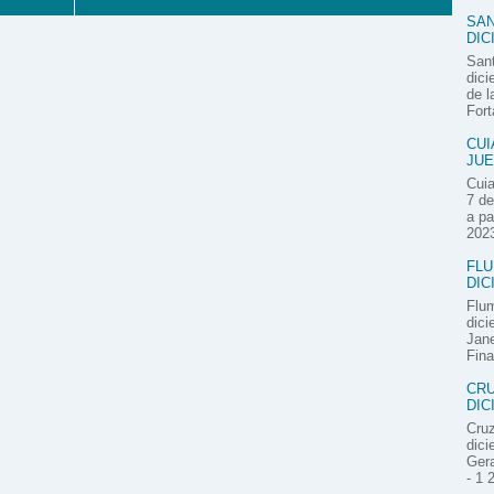
SAN
DIC
Sant
dici
de l
Fort
CUI
JUE
Cuia
7 de
a pa
2023
FLU
DIC
Flum
dici
Jane
Fina
CRU
DIC
Cruz
dici
Gera
- 1 