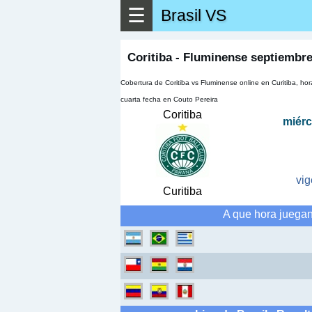
☰
Brasil VS
▶
Ver má
Coritiba - Fluminense septiembre
Cobertura de Coritiba vs Fluminense online en Curitiba, h
cuarta fecha en Couto Pereira
Coritiba
miérc
vig
Curitiba
A que hora juegan