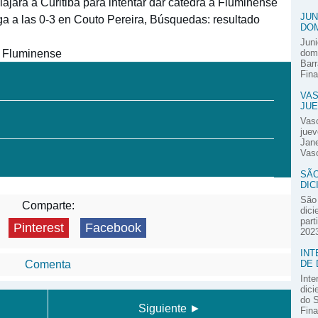
viajará a Curitiba para intentar dar cátedra a Fluminense
JUN
ega a las 0-3 en Couto Pereira, Búsquedas: resultado
DOM
Juni
e Fluminense
domi
Barr
Fina
VAS
JUE
Vas
juev
Jane
Vasc
SÃO
DIC
São 
Comparte:
dici
part
Pinterest
Facebook
2023
INT
DE 
Comenta
Inte
dici
do S
Siguiente ►
Fina