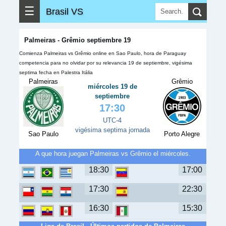
☰
Brasil VS
Palmeiras - Grêmio septiembre 19
Comienza Palmeiras vs Grêmio online en Sao Paulo, hora de Paraguay
competencia para no olvidar por su relevancia 19 de septiembre, vigésima
septima fecha en Palestra Itália
Palmeiras
Grêmio
miércoles 19 de
septiembre
17:30
UTC-4
vigésima septima jornada
Sao Paulo
Porto Alegre
A que hora juegan Palmeiras vs Grêmio el miércoles.
18:30
17:00
17:30
22:30
16:30
15:30