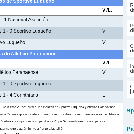
dos de Sportivo Luqueño
R
V./L.
d
 - 1 Nacional Asunción
L
B
d
e 1 - 0 Sportivo Luqueño
V
tivo Luqueño
V
C
d
os de Atlético Paranaense
V./L.
I
d
tlético Paranaense
V
e 1 - 0 Sportivo Luqueño
L
C
j
 1 - 4 Corinthians
L
,. será este 28/octubre/15, los elencos de Sportivo Luqueño y Atlético Paranaense
Sp
iciano Cáceres que está ubicado en Luque, Sportivo Luqueño analiza a su rival Atlético
 final en el campeonato competitivo de Copa Sudamericana, todo el país de
Pa
aense que estarán frente a frente a las 18:0.