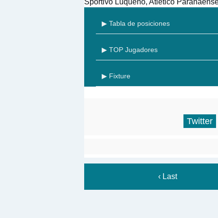
Sportivo Luqueño, Atlético Paranaen
▶ Tabla de posiciones
▶ TOP Jugadores
▶ Fixture
Twitter
‹ Last