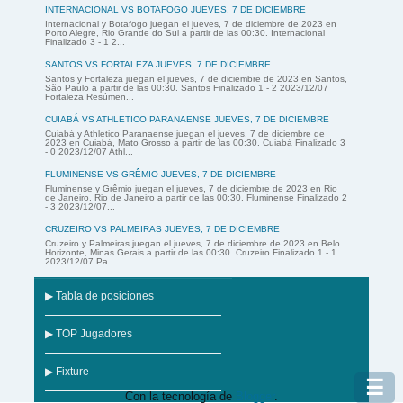
INTERNACIONAL VS BOTAFOGO JUEVES, 7 DE DICIEMBRE
Internacional y Botafogo juegan el jueves, 7 de diciembre de 2023 en
Porto Alegre, Rio Grande do Sul a partir de las 00:30. Internacional
Finalizado 3 - 1 2...
SANTOS VS FORTALEZA JUEVES, 7 DE DICIEMBRE
Santos y Fortaleza juegan el jueves, 7 de diciembre de 2023 en Santos,
São Paulo a partir de las 00:30. Santos Finalizado 1 - 2 2023/12/07
Fortaleza Resúmen...
CUIABÁ VS ATHLETICO PARANAENSE JUEVES, 7 DE DICIEMBRE
Cuiabá y Athletico Paranaense juegan el jueves, 7 de diciembre de
2023 en Cuiabá, Mato Grosso a partir de las 00:30. Cuiabá Finalizado 3
- 0 2023/12/07 Athl...
FLUMINENSE VS GRÊMIO JUEVES, 7 DE DICIEMBRE
Fluminense y Grêmio juegan el jueves, 7 de diciembre de 2023 en Rio
de Janeiro, Rio de Janeiro a partir de las 00:30. Fluminense Finalizado 2
- 3 2023/12/07...
CRUZEIRO VS PALMEIRAS JUEVES, 7 DE DICIEMBRE
Cruzeiro y Palmeiras juegan el jueves, 7 de diciembre de 2023 en Belo
Horizonte, Minas Gerais a partir de las 00:30. Cruzeiro Finalizado 1 - 1
2023/12/07 Pa...
▶ Tabla de posiciones
▶ TOP Jugadores
▶ Fixture
☰
Con la tecnología de
Blogger
.