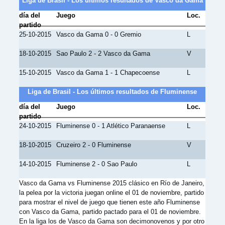
Liga de Brasil - Los últimos resultados de Vasco da Gama
día del
Juego
Loc.
partido
25-10-2015
Vasco da Gama 0 - 0 Gremio
L
18-10-2015
Sao Paulo 2 - 2 Vasco da Gama
V
15-10-2015
Vasco da Gama 1 - 1 Chapecoense
L
Liga de Brasil - Los últimos resultados de Fluminense
día del
Juego
Loc.
partido
24-10-2015
Fluminense 0 - 1 Atlético Paranaense
L
18-10-2015
Cruzeiro 2 - 0 Fluminense
V
14-10-2015
Fluminense 2 - 0 Sao Paulo
L
Vasco da Gama vs Fluminense 2015 clásico en Río de Janeiro,
la pelea por la victoria juegan online el 01 de noviembre, partido
para mostrar el nivel de juego que tienen este año Fluminense
con Vasco da Gama, partido pactado para el 01 de noviembre.
En la liga los de Vasco da Gama son decimonovenos y por otro